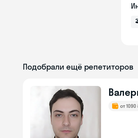
И

Подобрали ещё репетиторов
Валер
от 1090