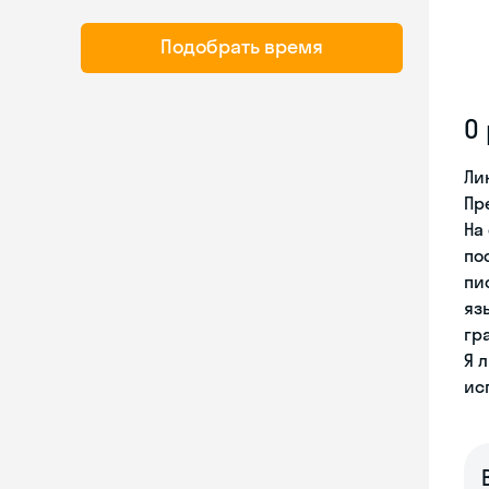
Подобрать время
О
Ли
Пр
На
по
пи
яз
гр
Я 
ис