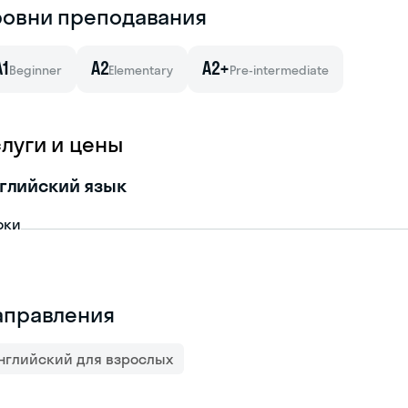
ровни преподавания
A1
A2
A2+
Beginner
Elementary
Pre-intermediate
слуги и цены
глийский язык
оки
аправления
нглийский для взрослых