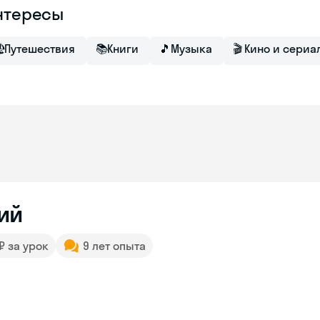
нтересы

Путешествия
📚
Книги
🎵
Музыка
🎬
Кино и сериа
ий
 ₽ за урок
9 лет опыта