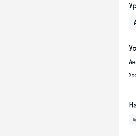
У
У
Ан
Ур
Н
А