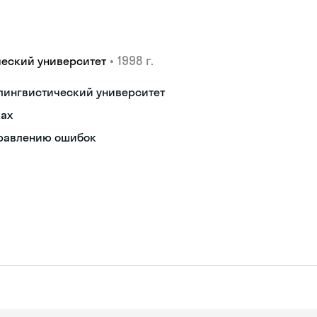
•
1998 г.
ческий университет
лингвистический университет
ках
правлению ошибок