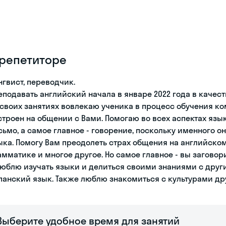
 репетиторе
нгвист, переводчик.
еподавать английский начала в январе 2022 года в качест
 своих занятиях вовлекаю ученика в процесс обучения к
строен на общении с Вами. Помогаю во всех аспектах язы
сьмо, а самое главное - говорение, поскольку именного 
ыка. Помогу Вам преодолеть страх общения на английском
амматике и многое другое. Но самое главное - вы заговори
люблю изучать языки и делиться своими знаниями с дру
панский язык. Также люблю знакомиться с культурами дру
Выберите удобное время для занятий