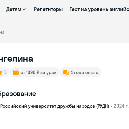
Детям
Репетиторы
Тест на уровень англий
на
нгелина
5
от 1090 ₽ за урок
4 года опыта
бразование
•
2024 г.
Российский университет дружбы народов (РУДН)