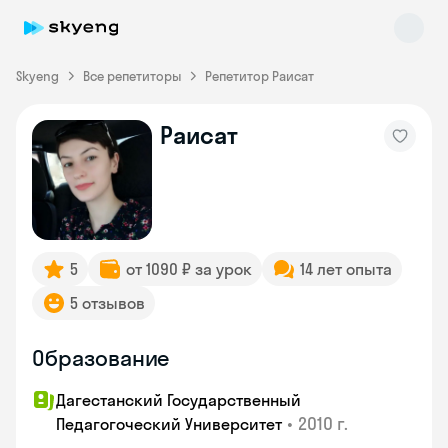
Skyeng
Все репетиторы
Репетитор Раисат
Раисат
Skyeng Chat
online
5
от 1090 ₽ за урок
14 лет опыта
5 отзывов
Образование
Дагестанский Государственный
•
2010 г.
Педагогоческий Университет