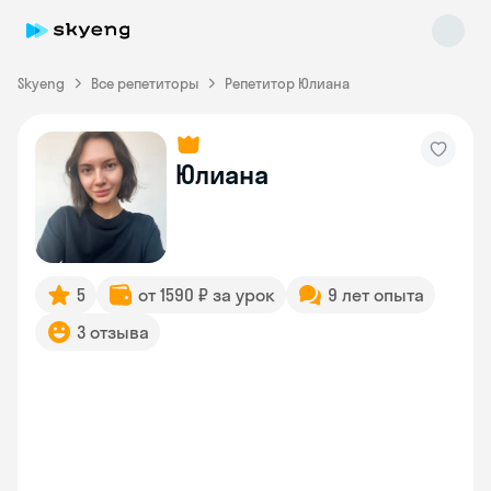
Skyeng
Все репетиторы
Репетитор Юлиана
Юлиана
Skyeng Chat
online
5
от 1590 ₽ за урок
9 лет опыта
3 отзыва