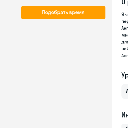
О
Подобрать время
Я 
пе
Ан
мн
дл
на
Ан
У
И