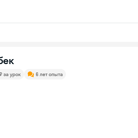
бек
 ₽ за урок
6 лет опыта