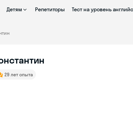
Детям
Репетиторы
Тест на уровень англий
нтин
онстантин
29 лет опыта