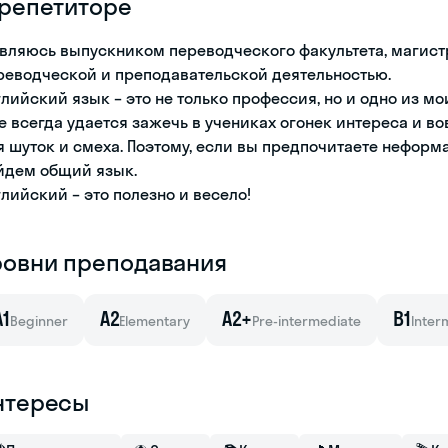
 репетиторе
являюсь выпускником переводческого факультета, магистр
реводческой и преподавательской деятельностью.
глийский язык – это не только профессия, но и одно из мо
е всегда удается зажечь в учениках огонек интереса и во
я шуток и смеха. Поэтому, если вы предпочитаете нефор
йдем общий язык.
глийский – это полезно и весело!
ровни преподавания
A1
A2
A2+
B1
Beginner
Elementary
Pre-intermediate
Inter
нтересы