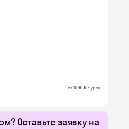
от 1090 ₽ / урок
м? Оставьте заявку на
Skyeng Chat
online