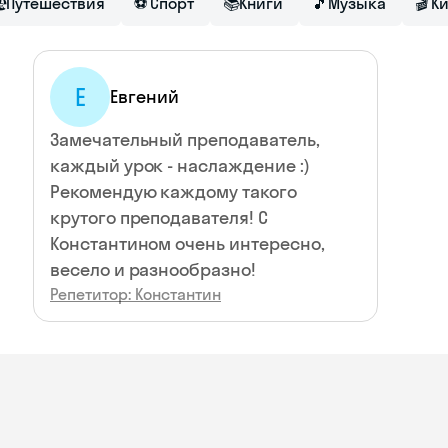

Путешествия
⚽
Спорт
📚
Книги
🎵
Музыка
🎬
К
Е
Евгений
Замечательный преподаватель,
каждый урок - наслаждение :)
Рекомендую каждому такого
крутого преподавателя! С
Константином очень интересно,
весело и разнообразно!
Репетитор: Константин