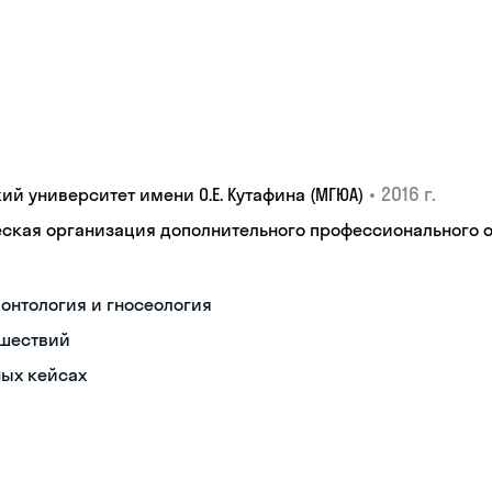
•
2016 г.
 университет имени О.Е. Кутафина (МГЮА)
кая организация дополнительного профессионального об
онтология и гносеология
ешествий
ных кейсах