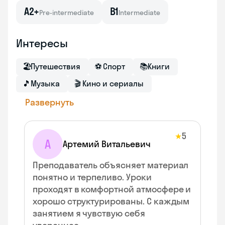
A2+
B1
Pre-intermediate
Intermediate
Интересы
🏖
Путешествия
⚽
Спорт
📚
Книги
🎵
Музыка
🎬
Кино и сериалы
Развернуть
5
★
А
Артемий Витальевич
Преподаватель объясняет материал
понятно и терпеливо. Уроки
проходят в комфортной атмосфере и
хорошо структурированы. С каждым
занятием я чувствую себя