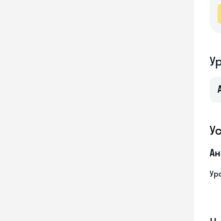
У
У
Ан
Ур