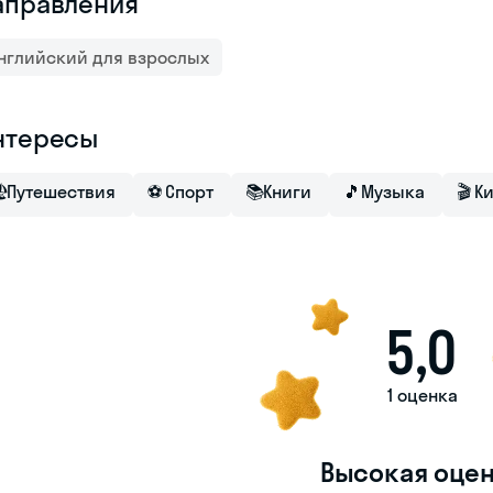
аправления
нглийский для взрослых
нтересы

Путешествия
⚽
Спорт
📚
Книги
🎵
Музыка
🎬
К
5,0
1 оценка
Высокая оце