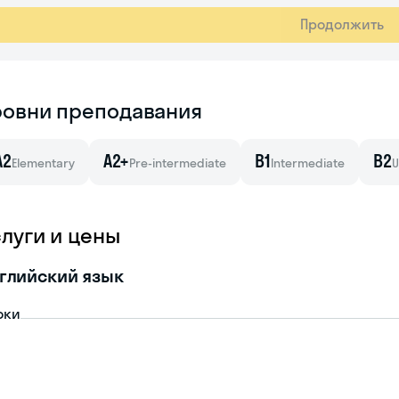
Продолжить
ровни преподавания
A2
A2+
B1
B2
Elementary
Pre-intermediate
Intermediate
U
слуги и цены
глийский язык
оки