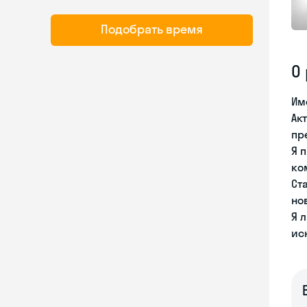
Подобрать время
О
Им
Ак
пр
Я 
ко
Ст
но
Я 
ис