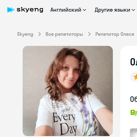
Английский
Другие языки
Skyeng
Все репетиторы
Репетитор Олеся
О
О