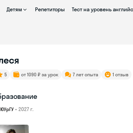
Детям
Репетиторы
Тест на уровень англий
леся
5
от 1090 ₽ за урок
7 лет опыта
1 отзыв
бразование
•
2027 г.
ЮУрГУ