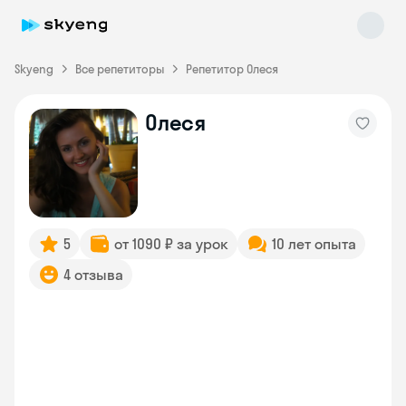
Skyeng
Все репетиторы
Репетитор Олеся
Олеся
Skyeng Chat
online
5
от 1090 ₽ за урок
10 лет опыта
4 отзыва