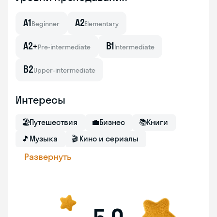
A1
A2
Beginner
Elementary
A2+
B1
Pre-intermediate
Intermediate
B2
Upper-intermediate
Интересы
🏖
Путешествия
💼
Бизнес
📚
Книги
🎵
Музыка
🎬
Кино и сериалы
Развернуть