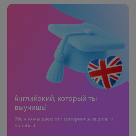
Английский, который ты
выучишь!
Обычно мы даём эти материалы за деньги.
Но тебе ⬇️