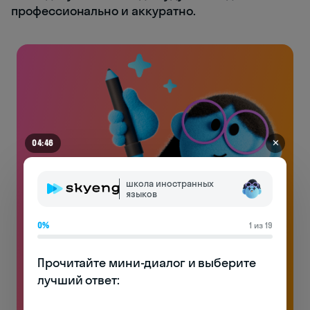
профессионально и аккуратно.
✕
04:41
школа иностранных
языков
0%
1 из 19
Английский на чемоданах
Прочитайте мини-диалог и выберите 
лучший ответ:

Без воды и духоты: только реально полезная
лексика и много практики