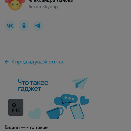
Александра Умнова
Автор Skyeng
К предыдущей статье
8.1K
Гаджет — что такое