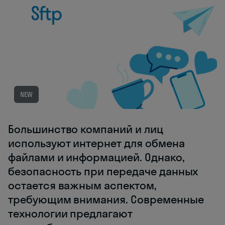
NEW
Большинство компаний и лиц
используют интернет для обмена
файлами и информацией. Однако,
безопасность при передаче данных
остается важным аспектом,
требующим внимания. Современные
технологии предлагают