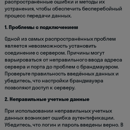
распространённые ошибки и методы их
устранения, чтобы обеспечить бесперебойный
процесс передачи данных.
1. Проблемы с подключением
Одной из самых распространённых проблем
является невозможность установить
соединение с сервером. Причины могут
варьироваться от неправильного ввода адреса
сервера и порта до проблем с брандмауэром.
Проверьте правильность введённых данных и
убедитесь, что настройки брандмауэра
позволяют доступ к серверу.
2. Неправильные учетные данные
При использовании неправильных учетных
данных возникает ошибка аутентификации.
Убедитесь, что логин и пароль введены верно. В