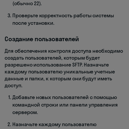
(обычно 22).
Проверьте корректность работы системы
после установки.
Создание пользователей
Для обеспечения контроля доступа необходимо
создать пользователей, которым будет
разрешено использование SFTP. Назначьте
каждому пользователю уникальные учетные
данные и папки, к которым они будут иметь
доступ.
Добавьте новых пользователей с помощью
командной строки или панели управления
сервером.
Назначьте каждому пользователю