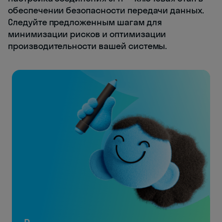
обеспечении безопасности передачи данных.
Следуйте предложенным шагам для
минимизации рисков и оптимизации
производительности вашей системы.