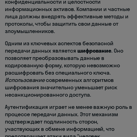
конфиденциальности и целостности
информационных активов. Компании и частные
лица должны внедрять эффективные методы и
протоколы, чтобы защитить свои данные от
злоумышленников.
Одним из ключевых аспектов безопасной
передачи данных является
шифрование
. Оно
позволяет преобразовывать данные в
кодированную форму, которую невозможно
расшифровать без специального ключа.
Использование
современных алгоритмов
шифрования значительно уменьшает риск
несанкционированного доступа.
Аутентификация играет не менее важную роль в
процессе передачи данных. Этот механизм
подтверждает подлинность сторон,
участвующих в обмене информацией, что
предотвращает атаки вида "человек