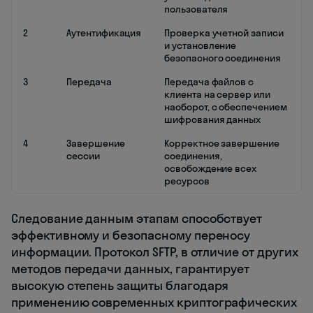
пользователя
2
Аутентификация
Проверка учетной записи
и установление
безопасного соединения
3
Передача
Передача файлов с
клиента на сервер или
наоборот, с обеспечением
шифрования данных
4
Завершение
Корректное завершение
сессии
соединения,
освобождение всех
ресурсов
Следование данным этапам способствует
эффективному и безопасному переносу
информации. Протокол SFTP, в отличие от других
методов передачи данных, гарантирует
высокую степень защиты благодаря
применению современных криптографических