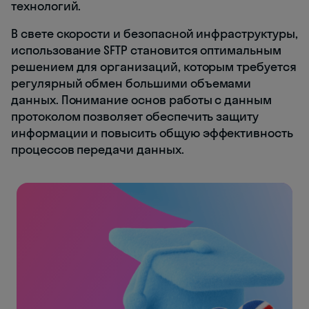
технологий.
В свете скорости и безопасной инфраструктуры,
использование SFTP становится оптимальным
решением для организаций, которым требуется
регулярный обмен большими объемами
данных. Понимание основ работы с данным
протоколом позволяет обеспечить защиту
информации и повысить общую эффективность
процессов передачи данных.