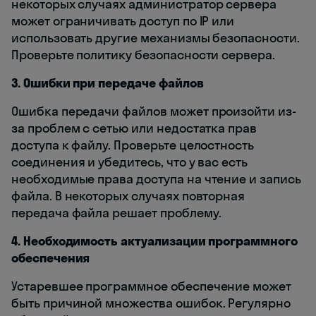
некоторых случаях администратор сервера
может ограничивать доступ по IP или
использовать другие механизмы безопасности.
Проверьте политику безопасности сервера.
3. Ошибки при передаче файлов
Ошибка передачи файлов может произойти из-
за проблем с сетью или недостатка прав
доступа к файлу. Проверьте целостность
соединения и убедитесь, что у вас есть
необходимые права доступа на чтение и запись
файла. В некоторых случаях повторная
передача файла решает проблему.
4. Необходимость актуализации программного
обеспечения
Устаревшее программное обеспечение может
быть причиной множества ошибок. Регулярно