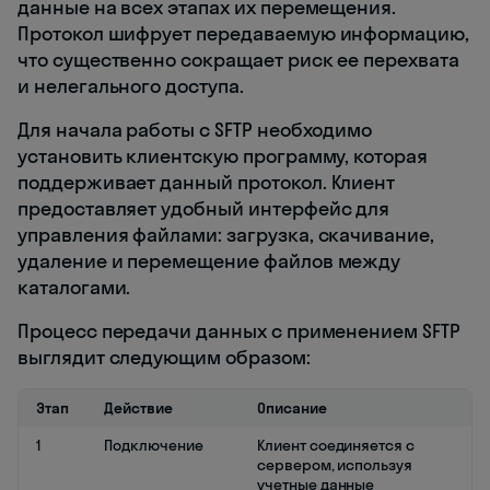
данные на всех этапах их перемещения.
Протокол шифрует передаваемую информацию,
что существенно сокращает риск ее перехвата
и нелегального доступа.
Для начала работы с SFTP необходимо
установить клиентскую программу, которая
поддерживает данный протокол. Клиент
предоставляет удобный интерфейс для
управления файлами: загрузка, скачивание,
удаление и перемещение файлов между
каталогами.
Процесс передачи данных с применением SFTP
выглядит следующим образом:
Этап
Действие
Описание
1
Подключение
Клиент соединяется с
сервером, используя
учетные данные