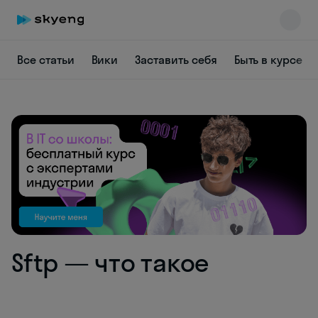
Все статьи
Вики
Заставить себя
Быть в курсе
Skyeng Chat
online
Sftp — что такое