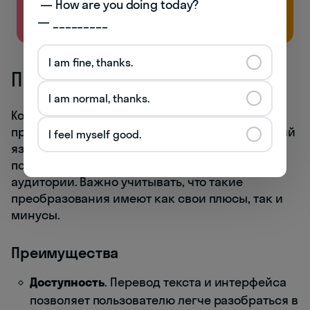
 — How are you doing today? 

Бесплатно
— _________
I am fine, thanks.
Преимущества и недостатки
I am normal, thanks.
Когда специалисты производят перевод
программного обеспечения или игр на русский
I feel myself good.
язык, они преследуют цель сделать продукт
понятным и удобным для русскоязычной
аудитории. Важно учитывать, что такие
преобразования имеют как свои плюсы, так и
минусы.
Преимущества
Доступность
. Перевод текста и интерфейса
позволяет пользователю легче разобраться в