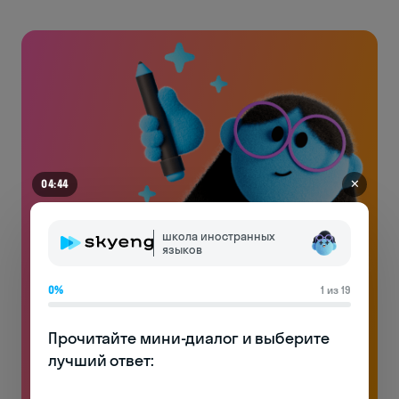
✕
04:44
школа иностранных
языков
0%
1 из 19
Английский на чемоданах
Прочитайте мини-диалог и выберите 
Без воды и духоты: только реально полезная
лучший ответ:

лексика и много практики