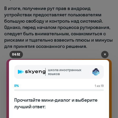
В итоге, получение рут прав в андроид
устройствах предоставляет пользователям
большую свободу и контроль над системой.
Однако, перед началом процесса рутирования,
следует быть внимательным, ознакомиться с
рисками и тщательно взвесить плюсы и минусы
для принятия осознанного решения.
✕
04:48
школа иностранных
языков
0%
1 из 19
Прочитайте мини-диалог и выберите 
лучший ответ:
