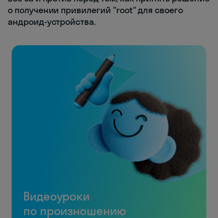
о получении привилегий "root" для своего
андроид-устройства.
Видеоуроки
по произношению