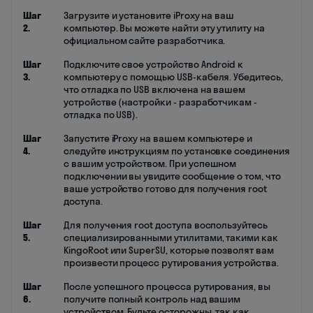
Шаг
Загрузите и установите iProxy на ваш
2.
компьютер. Вы можете найти эту утилиту на
официальном сайте разработчика.
Шаг
Подключите свое устройство Android к
3.
компьютеру с помощью USB-кабеля. Убедитесь,
что отладка по USB включена на вашем
устройстве (настройки - разработчикам -
отладка по USB).
Шаг
Запустите iProxy на вашем компьютере и
4.
следуйте инструкциям по установке соединения
с вашим устройством. При успешном
подключении вы увидите сообщение о том, что
ваше устройство готово для получения root
доступа.
Шаг
Для получения root доступа воспользуйтесь
5.
специализированными утилитами, такими как
KingoRoot или SuperSU, которые позволят вам
произвести процесс рутирования устройства.
Шаг
После успешного процесса рутирования, вы
6.
получите полный контроль над вашим
устройством. Будьте осторожны, так как