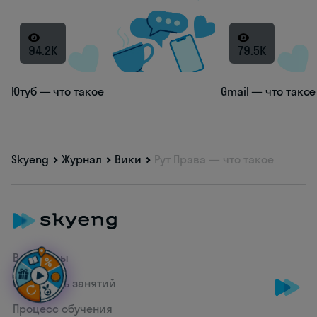
94.2K
79.5K
Ютуб — что такое
Gmail — что такое
Skyeng
Журнал
Вики
Рут Права — что такое
Все курсы
Стоимость занятий
Процесс обучения