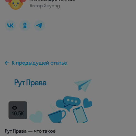
Автор Skyeng
К предыдущей статье
10.5K
Рут Права — что такое