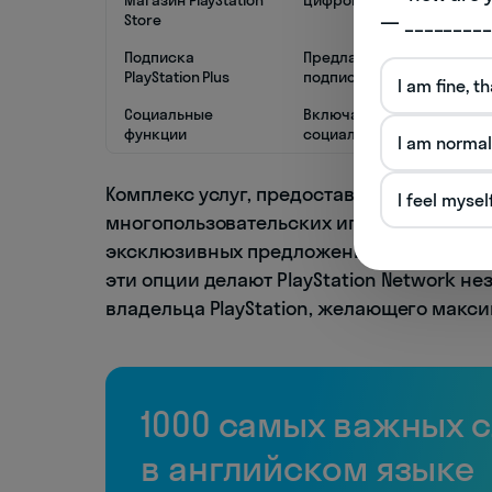
— _________
Store
Подписка
Предлагает эксклюзивные
PlayStation Plus
подписчиков.
I am fine, t
Социальные
Включает в себя функции
функции
социальные сети.
I am normal
Комплекс услуг, предоставляемых через 
I feel mysel
многопользовательских играх, покупку и
эксклюзивных предложений и бонусов для
эти опции делают PlayStation Network 
владельца PlayStation, желающего макси
1000 самых важных 
в английском языке