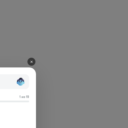
✕
1 из 19