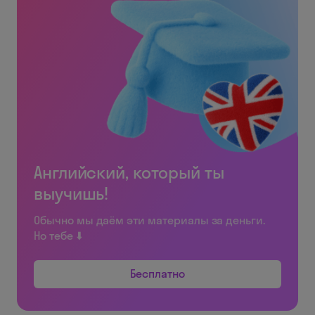
Английский, который ты
выучишь!
Обычно мы даём эти материалы за деньги.
Но тебе ⬇️
Бесплатно