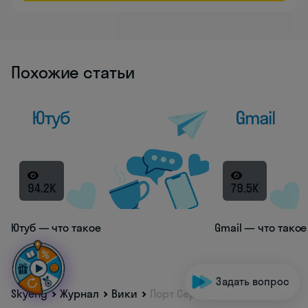
Похожие статьи
94.2K
79.5K
Ютуб — что такое
Gmail — что такое
Задать вопрос
Skyeng
Журнал
Вики
Порт Сервера — что такое