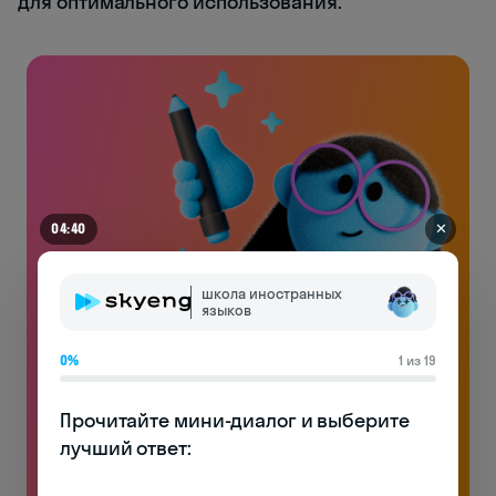
для оптимального использования.
✕
04:40
школа иностранных
языков
0%
1 из 19
Английский на чемоданах
Прочитайте мини-диалог и выберите 
Без воды и духоты: только реально полезная
лучший ответ:

лексика и много практики