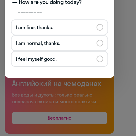
 — How are you doing today? 

— _________
I am fine, thanks.
I am normal, thanks.
I feel myself good.
Английский на чемоданах
Без воды и духоты: только реально
полезная лексика и много практики
Бесплатно