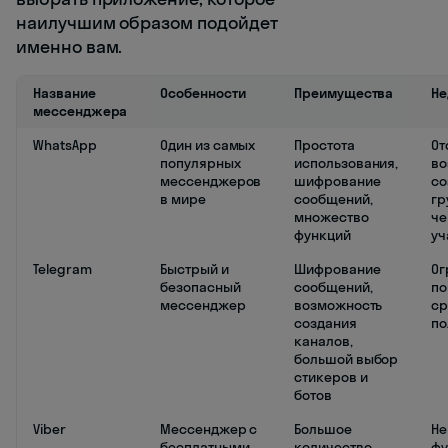
наилучшим образом подойдет
именно вам.
Название
Особенности
Преимущества
Не
мессенджера
WhatsApp
Один из самых
Простота
От
популярных
использования,
во
мессенджеров
шифрование
со
в мире
сообщений,
гр
множество
че
функций
уч
Telegram
Быстрый и
Шифрование
Ог
безопасный
сообщений,
по
мессенджер
возможность
ср
создания
по
каналов,
большой выбор
стикеров и
ботов
Viber
Мессенджер с
Большое
Не
бесплатными
количество
фу