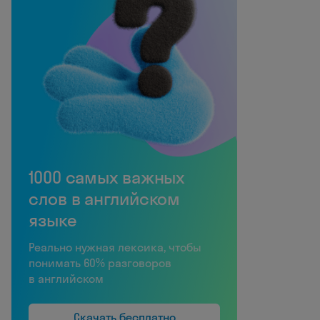
1000 самых важных
слов в английском
языке
Реально нужная лексика, чтобы
понимать 60% разговоров
в английском
Скачать бесплатно