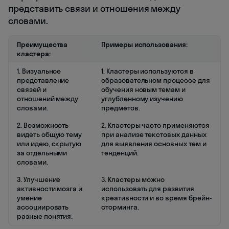
представить связи и отношения между
словами.
Преимущества
Примеры использования:
кластера:
1. Визуальное
1. Кластеры используются в
представление
образовательном процессе для
связей и
обучения новым темам и
отношений между
углубленному изучению
словами.
предметов.
2. Возможность
2. Кластеры часто применяются
видеть общую тему
при анализе текстовых данных
или идею, скрытую
для выявления основных тем и
за отдельными
тенденций.
словами.
3. Улучшение
3. Кластеры можно
активности мозга и
использовать для развития
умение
креативности и во время брейн-
ассоциировать
сторминга.
разные понятия.