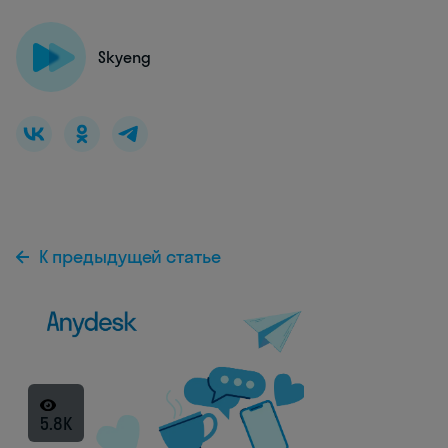
Skyeng
К предыдущей статье
5.8K