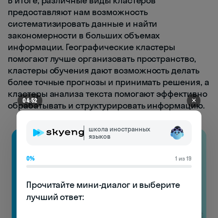
В итоге, различные виды кластеров
предоставляют нам возможность
систематизировать данные и найти
закономерности в больших объемах
информации. Географические кластеры
помогают лучше организовать пространство,
кластеры обучения дают возможность делать
более точные прогнозы и принимать решения, а
кластеры анализа текста помогают эффективно
✕
04:49
обрабатывать и структурировать информацию.
школа иностранных
языков
0%
1 из 19
Прочитайте мини-диалог и выберите 
лучший ответ:
