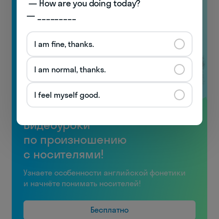
 — How are you doing today? 

— _________
I am fine, thanks.
I am normal, thanks.
I feel myself good.
Видеоуроки
по произношению
с носителями!
Узнаете особенности английской фонетики
и начнёте понимать носителей!
Бесплатно