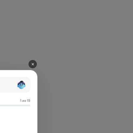
✕
1 из 19