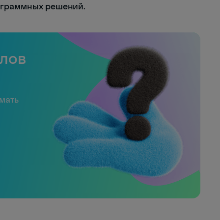
ограммных решений.
слов
имать