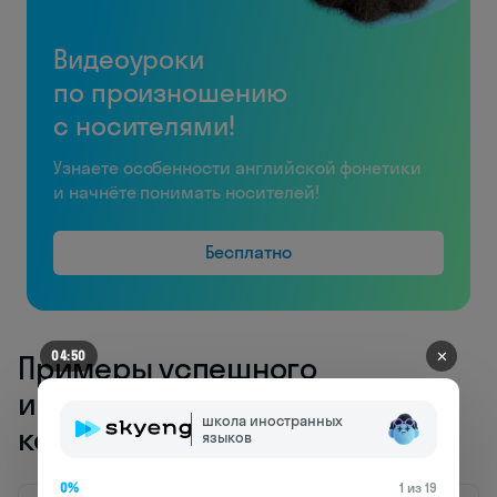
Видеоуроки
по произношению
с носителями!
Узнаете особенности английской фонетики
и начнёте понимать носителей!
Бесплатно
✕
04:50
Примеры успешного
использования группировки в
школа иностранных
компьютерных системах
языков
0%
1 из 19