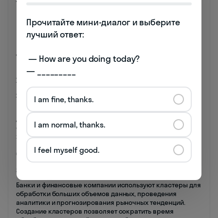
1. Научные исследования:
В области научных исследований кластеры
Прочитайте мини-диалог и выберите 
используются для организации вычислительных
лучший ответ:

мощностей, необходимых для моделирования сложных
математических моделей, анализа больших данных и
других задач. Например, создание кластера
 — How are you doing today? 

компьютеров для расчета климатических изменений
— _________
позволяет ускорить процесс обработки данных и
увеличить точность прогнозов.
2. Облачные сервисы:
I am fine, thanks.
В сфере облачных технологий кластеры используются
для создания высокодоступных и масштабируемых
I am normal, thanks.
сервисов. Например, компании предоставляют услуги
хостинга и хранения данных с использованием
кластеров серверов, что обеспечивает надежность и
I feel myself good.
быстродействие системы.
3. Финансовые учреждения:
Банки и финансовые компании используют кластеры для
обработки больших объемов данных, проведения
аналитики и прогнозирования рыночных тенденций.
Создание кластеров позволяет сократить время