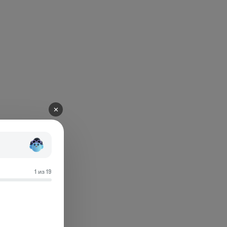
✕
1 из 19