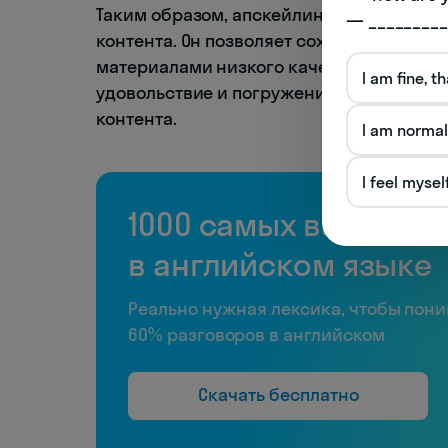
Таким образом, апскейлинг играет клю
— _________
контента. Он позволяет сохранять высок
материалами низкого качества, обеспе
I am fine, t
удовольствие и погружение в игровой п
контента.
I am normal
I feel mysel
1000 самых важных 
в английском языке
Реально нужная лексика, чтобы пон
60% разговоров в английском
Скачать бесплатно