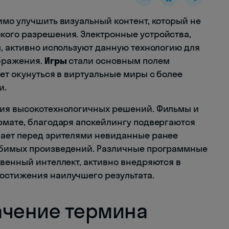
имо улучшить визуальный контент, который не
кого разрешения. Электронные устройства,
ы, активно используют данную технологию для
бражения.
Игры
стали основным полем
ет окунуться в виртуальные миры с более
и.
ния высокотехнологичных решений. Фильмы и
рмате, благодаря апскейлингу подвергаются
вает перед зрителями невиданные ранее
юбимых произведений. Различные программные
твенный интеллект, активно внедряются в
остижения наилучшего результата.
ачение термина