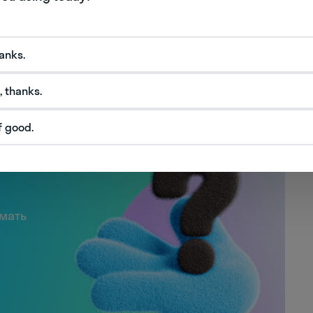
чевую роль в современном мире цифрового
ий уровень детализации даже при работе с
чивая пользователям наивысшее визуальное
hanks.
роцесс или при просмотре мультимедийного
, thanks.
f good.
слов
имать