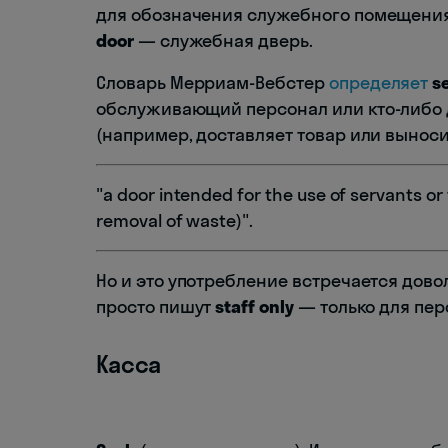
для обозначения служебного помещения,
door
— служебная дверь.
Словарь Мерриам-Вебстер
определяет
s
обслуживающий персонал или кто-либо д
(например, доставляет товар или выноси
"a door intended for the use of servants or 
removal of waste)".
Но и это употребление встречается довол
просто пишут
staff only
— только для пер
Касса