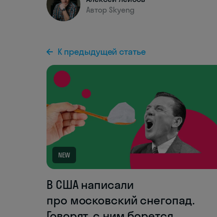
Автор Skyeng
К предыдущей статье
NEW
В США написали
про московский снегопад.
Говорят, с ним борется