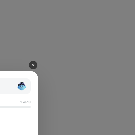
✕
1 из 19