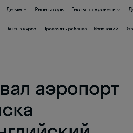
Детям
Репетиторы
Тесты на уровень
Д
я
Быть в курсе
Прокачать ребенка
Испанский
От
вал аэропорт
нска
английский