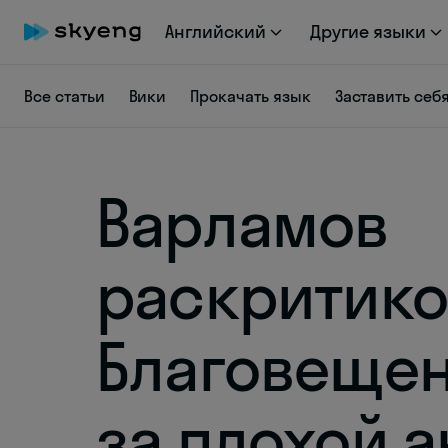
Английский
Другие языки
Все статьи
Вики
Прокачать язык
Заставить себ
Варламов
раскритико
Благовеще
за плохой 