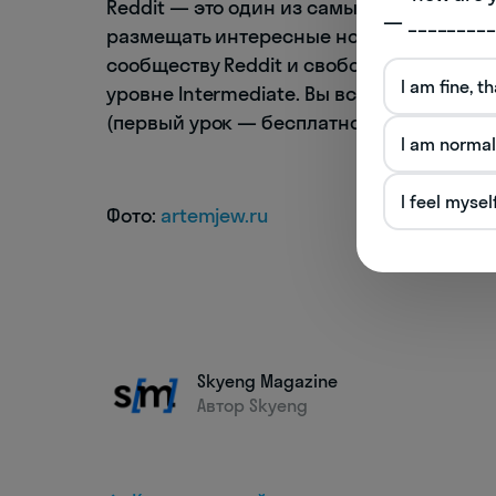
Reddit — это один из самых популярных 
— _________
размещать интересные новости, факты и
сообществу Reddit и свободно ориентиро
I am fine, t
уровне Intermediate. Вы всегда можете
з
(первый урок — бесплатно).
I am normal
I feel mysel
Фото:
artemjew.ru
Skyeng Magazine
Автор Skyeng