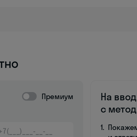
тно
На вво
Премиум
с мето
Покаже