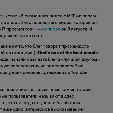
ег, который размещает видео с МКС на своем
не знает. У его последнего видео, которое он
о 17 просмотров», —
написал
он 9 августа. И
це июля этого года.
ание на то, что Олег говорит про каждого
ей на станции» («
That's one of the best people
редь, начали называть Олега «лучшим другом».
чную перевел одну из видеозаписей на
сов у всех роликов Артемьева на YouTube
оже появились англоязычные комментарии,
ные пользователи называют видео
еют, что никогда не узнали бы об этом
от еще одно интересное высказывание: