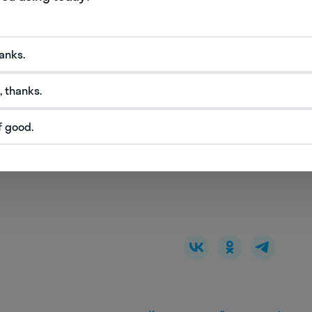
в мире сайтов, где пользователи могут сами
 генерировать мемы. Чтобы приобщаться к
ваться в нем, нужен английский хотя бы на
hanks.
аписаться на эффективные онлайн-занятия
, thanks.
f good.