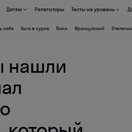
Детям
Репетиторы
Тесты на уровень
Д
ь себя
Быть в курсе
Вики
Французский
Отвлечь
ы нашли
нал
го
, который