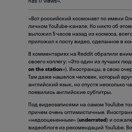
has 17 views».
«Вот российский космонавт по имени Ол
личном YouTube-канале. Но никто об этом 
выложил 5 часов назад из космоса, всег
приложил к посту видео, сделанное в кон
В комментариях на Reddit обратили вним
своего коллегу: «Это один из лучших люд
on the station
»). Иностранцы, в свою оче
Там даже нашелся человек, который вру
английский язык, но спустя несколько ча
появились английские субтитры.
Под видеозаписями на самом YouTube т
причем очень оптимистичные. Иностран
«недооцененным» (
underrated
) и сожал
видеоблоге из рекомендаций YouTube. В