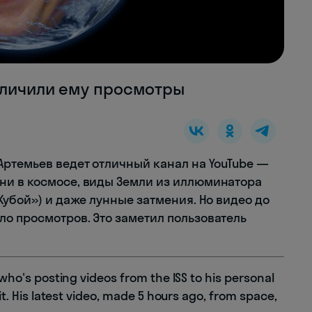
величили ему просмотры
Артемьев ведет отличный канал на YouTube —
ни в космосе, виды Земли из иллюминатора
Кубой») и даже лунные затмения. Но видео до
о просмотров. Это заметил пользователь
o's posting videos from the ISS to his personal
. His latest video, made 5 hours ago, from space,