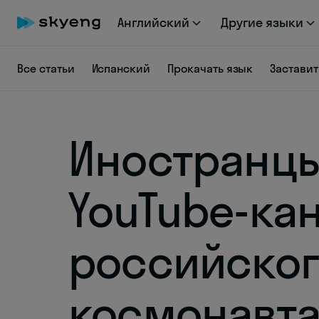
Английский
Другие языки
Все статьи
Испанский
Прокачать язык
Заставит
Иностранц
YouTube-ка
российско
космонавта