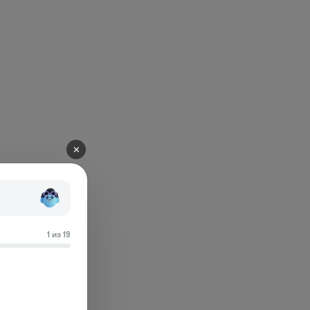
✕
1 из 19