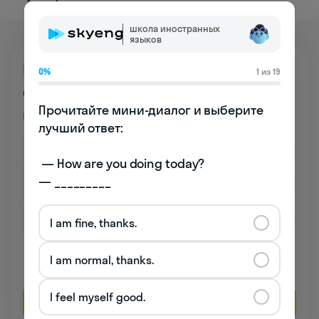
школа иностранных
языков
Познакомьтесь
0%
1 из 19
со школой бесплатно
Прочитайте мини-диалог и выберите 
Премиум
лучший ответ:

 — How are you doing today? 

— _________
I am fine, thanks.
Даю согласие на обработку
персональных данных
I am normal, thanks.
Соглашаюсь на
получение рекламы
I feel myself good.
Оставить заявку