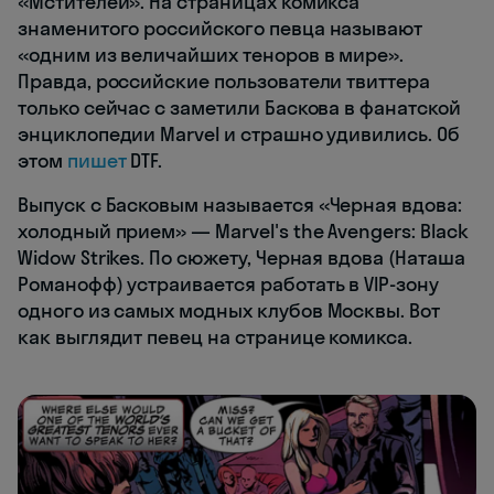
«Мстителей». На страницах комикса
знаменитого российского певца называют
«одним из величайших теноров в мире».
Правда, российские пользователи твиттера
только сейчас с заметили Баскова в фанатской
энциклопедии Marvel и страшно удивились. Об
этом
пишет
DTF.
Выпуск с Басковым называется «Черная вдова:
холодный прием» — Marvel's the Avengers: Black
Widow Strikes. По сюжету, Черная вдова (Наташа
Романофф) устраивается работать в VIP-зону
одного из самых модных клубов Москвы. Вот
как выглядит певец на странице комикса.