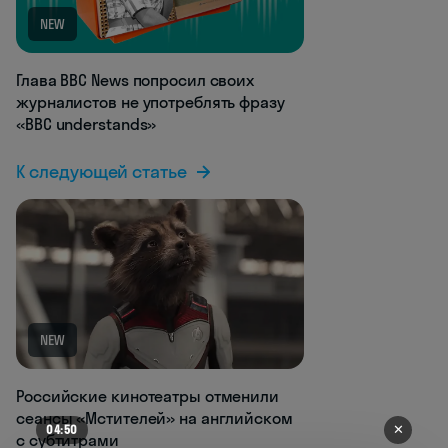
NEW
Глава BBC News попросил своих
журналистов не употреблять фразу
«BBC understands»
К следующей статье
NEW
Российские кинотеатры отменили
сеансы «Мстителей» на английском
✕
04:50
с субтитрами