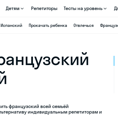
Детям
Репетиторы
Тесты на уровень
Д
Испанский
Прокачать ребенка
Отвлечься
Француз
французский
й
учить французский всей семьёй
льтернативу индивидуальным репетиторам и