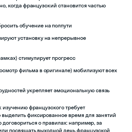
но, когда французский становится частью
росить обучение на полпути
мируют установку на непрерывное
рамках) стимулирует прогресс
росмотр фильма в оригинале) мобилизуют всех
рудностей укрепляет эмоциональную связь
 к изучению французского требует
 выделить фиксированное время для занятий
 договориться о правилах: например, за
 или посвящать выходной день французской