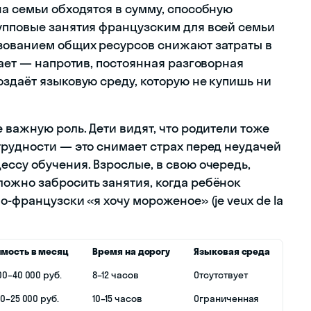
на семьи обходятся в сумму, способную
упповые занятия французским для всей семьи
ьзованием общих ресурсов снижают затраты в
дает — напротив, постоянная разговорная
оздаёт языковую среду, которую не купишь ни
 важную роль. Дети видят, что родители тоже
трудности — это снимает страх перед неудачей
ссу обучения. Взрослые, в свою очередь,
ожно забросить занятия, когда ребёнок
о-французски «я хочу мороженое» (je veux de la
имость в месяц
Время на дорогу
Языковая среда
00–40 000 руб.
8–12 часов
Отсутствует
00–25 000 руб.
10–15 часов
Ограниченная