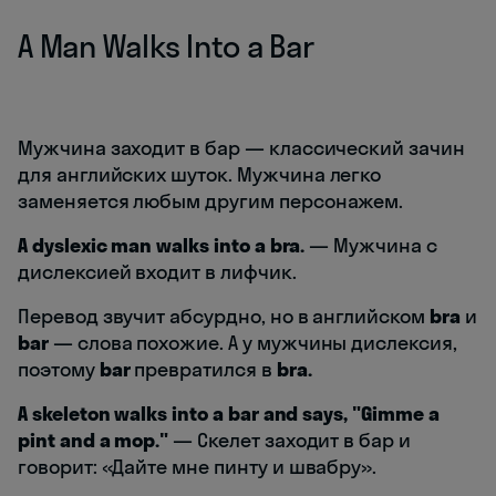
A Man Walks Into a Bar
Мужчина заходит в бар — классический зачин
для английских шуток. Мужчина легко
заменяется любым другим персонажем.
A dyslexic man walks into a bra.
— Мужчина с
дислексией входит в лифчик.
Перевод звучит абсурдно, но в английском
bra
и
bar
— слова похожие. А у мужчины дислексия,
поэтому
bar
превратился в
bra.
A skeleton walks into a bar and says, "Gimme a
pint and a mop."
— Скелет заходит в бар и
говорит: «Дайте мне пинту и швабру».