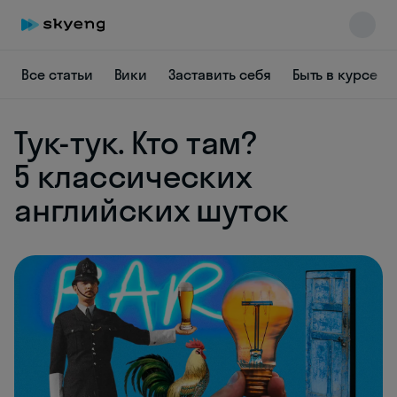
Все статьи
Вики
Заставить себя
Быть в курсе
Тук-тук. Кто там?
5 классических
английских шуток
Skyeng Chat
online