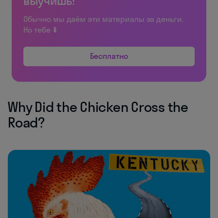
выучишь!
Обычно мы даём эти материалы за деньги.
Но тебе ⬇️
Бесплатно
Why Did the Chicken Cross the
Road?