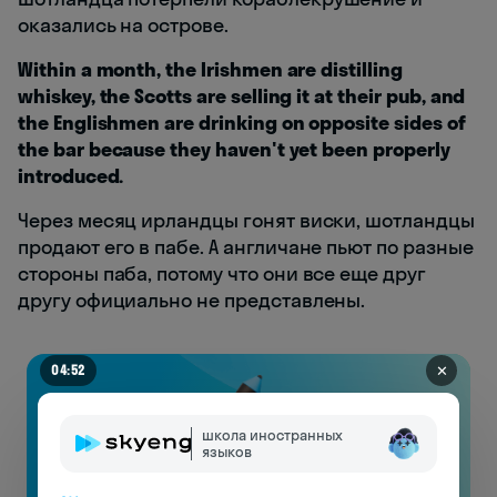
оказались на острове.
Within a month, the Irishmen are distilling
whiskey, the Scotts are selling it at their pub, and
the Englishmen are drinking on opposite sides of
the bar because they haven't yet been properly
introduced.
Через месяц ирландцы гонят виски, шотландцы
продают его в пабе. А англичане пьют по разные
стороны паба, потому что они все еще друг
другу официально не представлены.
✕
04:45
школа иностранных
языков