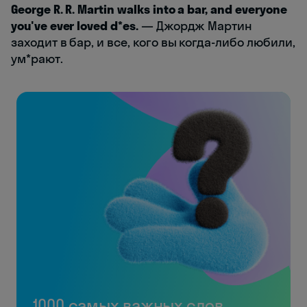
George R. R. Martin walks into a bar, and everyone
you've ever loved d*es.
— Джордж Мартин
заходит в бар, и все, кого вы когда-либо любили,
ум*рают.
1000 самых важных слов