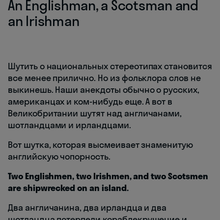
An Englishman, a Scotsman and
an Irishman
Шутить о национальных стереотипах становится
все менее прилично. Но из фольклора слов не
выкинешь. Наши анекдоты обычно о русских,
американцах и ком-нибудь еще. А вот в
Великобритании шутят над англичанами,
шотландцами и ирландцами.
Вот шутка, которая высмеивает знаменитую
английскую чопорность.
Two Englishmen, two Irishmen, and two Scotsmen
are shipwrecked on an island.
Два англичанина, два ирландца и два
шотландца потерпели кораблекрушение и