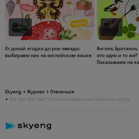
1184.7K
216.3K
От дикой ягодки до рок-звезды:
Англия, Британия
выбираем ник на английском языке
это одно и то же?
Показываем на к
Skyeng
Журнал
Отвлечься
Тук-тук. Кто там? 5 классических английских шуток