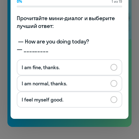
0%
1 из 19
Прочитайте мини-диалог и выберите 
лучший ответ:

 — How are you doing today? 

— _________
Видеоуроки
по произношению
I am fine, thanks.
с носителями!
I am normal, thanks.
Узнаете особенности английской фонетики
и начнёте понимать носителей!
I feel myself good.
Бесплатно