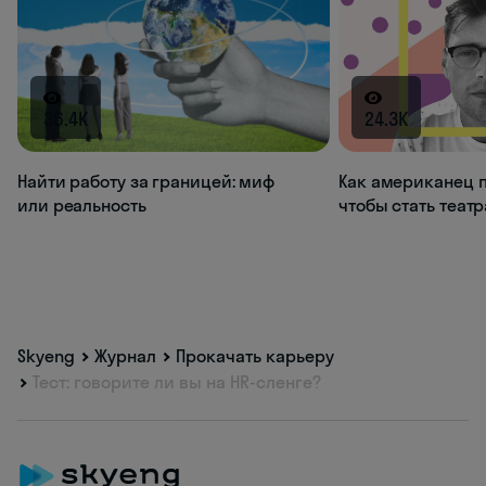
36.4K
24.3K
Найти работу за границей: миф
Как американец п
или реальность
чтобы стать теат
Skyeng
Журнал
Прокачать карьеру
Тест: говорите ли вы на HR-сленге?