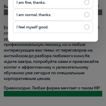
I am fine, thanks.
Вы новичок в HR — так держать, все получится!
I am normal, thanks.
I feel myself good.
Если хотите совсем свободно заговорить на HR-
сленге,
приходите заниматься в Skyeng
. На
уроках вы сможете прокачать не только
профессиональную лексику, но и любые
интересующие вас темы: от переговоров на
английском до разбора любимого кино.Не
ждите завтра, попробуйте сами и привлекайте
коллег к эффективному и увлекательному
обучению уже сегодня по специальным
корпоративным ценам.
Превосходно. Любая фирма мечтает о таком HR!