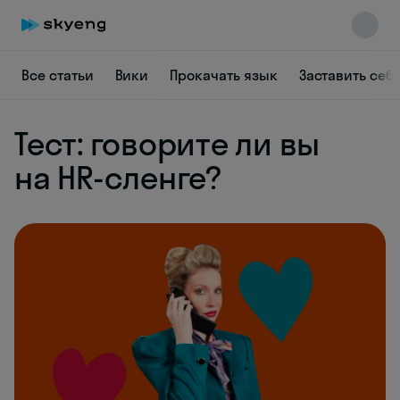
Все статьи
Вики
Прокачать язык
Заставить себ
Тест: говорите ли вы
на HR-сленге?
Skyeng Chat
online