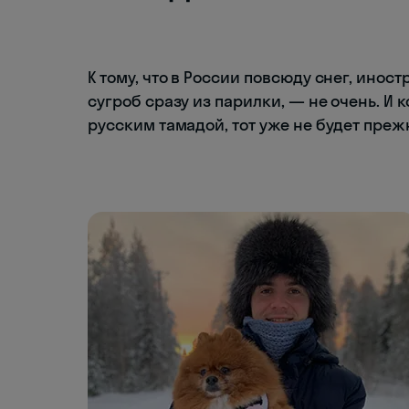
К тому, что в России повсюду снег, иностр
сугроб сразу из парилки, — не очень. И к
русским тамадой, тот уже не будет преж