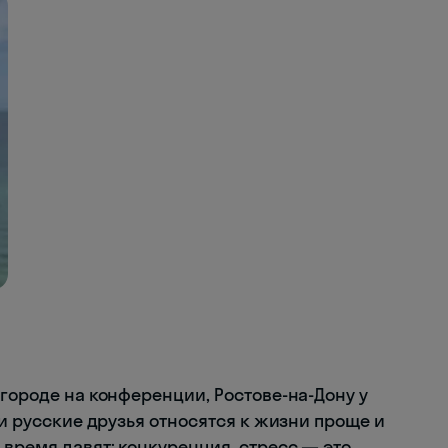
вгороде на конференции, Ростове-на-Дону у
ои русские друзья относятся к жизни проще и
 время давят: конкуренция, стресс — это