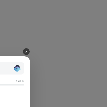
✕
1 из 19