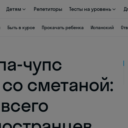
Детям
Репетиторы
Тесты на уровень
Д
я
Быть в курсе
Прокачать ребенка
Испанский
От
па-чупс
 со сметаной:
 всего
ностранцев,