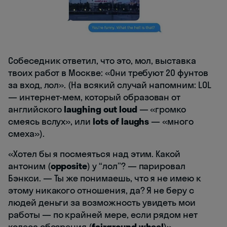
Собеседник ответил, что это, мол, выставка
твоих работ в Москве: «Они требуют 20 фунтов
за вход, лол». (На всякий случай напомним: LOL
— интернет-мем, который образован от
английского
laughing out loud
— «громко
смеясь вслух», или
lots of laughs
— «много
смеха»).
«Хотел бы я посмеяться над этим. Какой
антоним (
opposite
) у “лол”? — парировал
Бэнкси. — Ты же понимаешь, что я не имею к
этому никакого отношения, да? Я не беру с
людей деньги за возможность увидеть мои
работы — по крайней мере, если рядом нет
колеса обозрения (
fairground wheel
)».