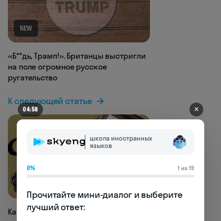
NEW
«Б**дь, Трамп!». Британцы выстригли
на поле огромное русское
ругательство
К следующей статье
✕
04:58
школа иностранных
языков
0%
1 из 19
NEW
Прочитайте мини-диалог и выберите 
лучший ответ:

Как научиться восхищаться по-