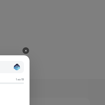
✕
1 из 19