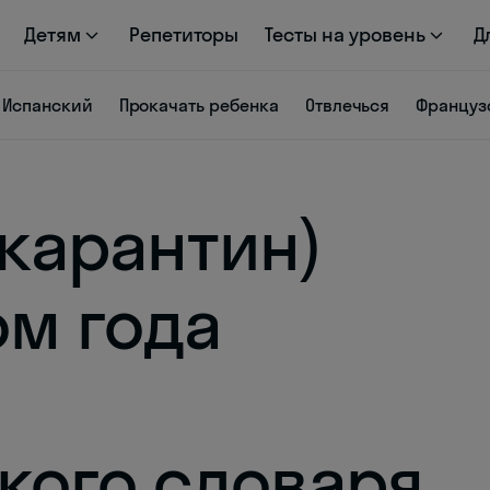
Детям
Репетиторы
Тесты на уровень
Д
Испанский
Прокачать ребенка
Отвлечься
Француз
(карантин)
ом года
кого словаря