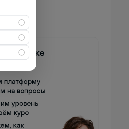
дном уроке
дистом
м платформу
им на вопросы
им уровень
рём курс
ем, как