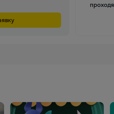
проходя
аявку