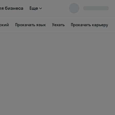
ля бизнеса
Еще
ский
Прокачать язык
Уехать
Прокачать карьеру