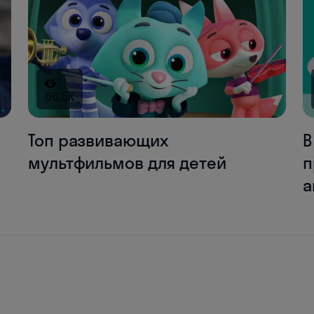
66.5K
Топ развивающих
В
мультфильмов для детей
п
а