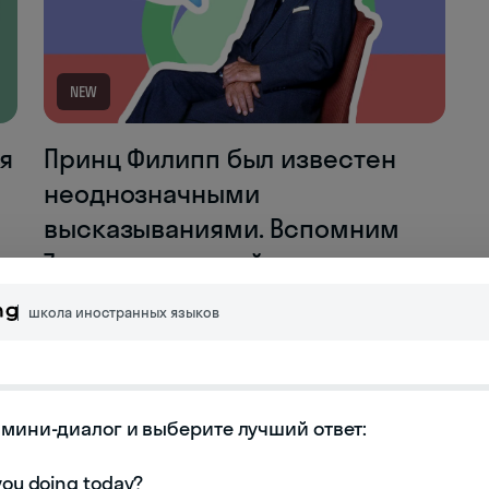
NEW
я
Принц Филипп был известен
неоднозначными
высказываниями. Вспомним
7 из них на английском языке
школа иностранных языков
мини-диалог и выберите лучший ответ:
