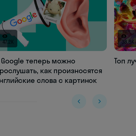
47.2K
38.6K
 Google теперь можно
Топ л
рослушать, как произносятся
нглийские слова с картинок
Skyeng Chat
online