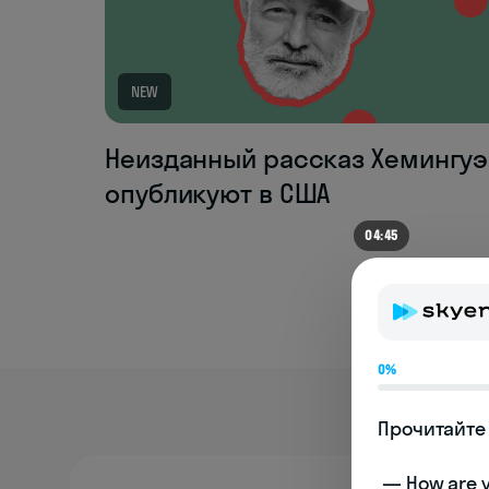
NEW
Неизданный рассказ Хемингуэ
опубликуют в США
04:38
0%
Прочитайте 
 — How are you doing today? 
