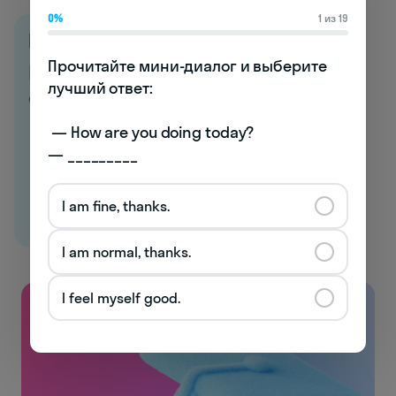
0%
1 из 19
Все курсы английского
Прочитайте мини-диалог и выберите 
Начните говорить
лучший ответ:

с первого урока →
 — How are you doing today? 

— _________
I am fine, thanks.
I am normal, thanks.
I feel myself good.