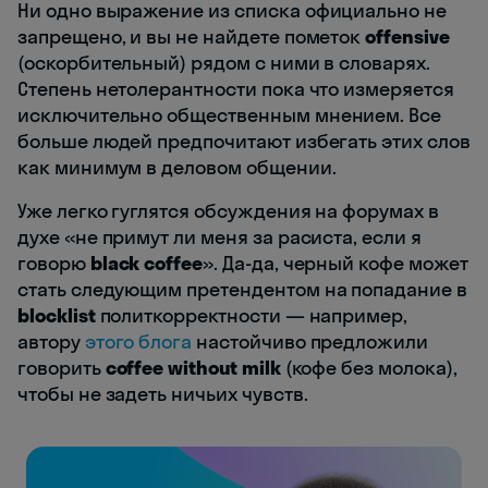
Ни одно выражение из списка официально не
запрещено, и вы не найдете пометок
offensive
(оскорбительный) рядом с ними в словарях.
Степень нетолерантности пока что измеряется
исключительно общественным мнением. Все
больше людей предпочитают избегать этих слов
как минимум в деловом общении.
Уже легко гуглятся обсуждения на форумах в
духе «не примут ли меня за расиста, если я
говорю
black coffee
». Да-да, черный кофе может
стать следующим претендентом на попадание в
blocklist
политкорректности — например,
автору
этого блога
настойчиво предложили
говорить
coffee without milk
(кофе без молока),
чтобы не задеть ничьих чувств.