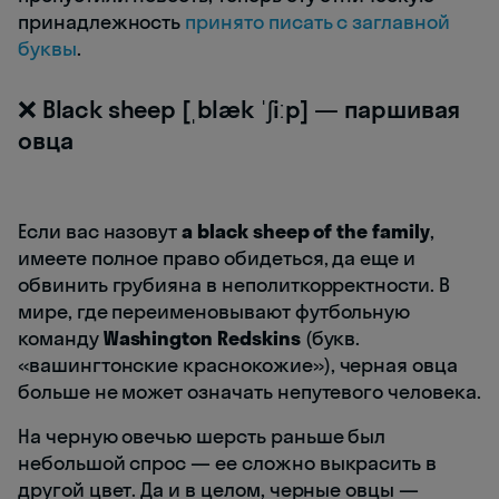
принадлежность
принято писать с заглавной
буквы
.
❌ Black sheep [ˌblæk ˈʃiːp] — паршивая
овца
Если вас назовут
a black sheep of the family
,
имеете полное право обидеться, да еще и
обвинить грубияна в неполиткорректности. В
мире, где переименовывают футбольную
команду
Washington Redskins
(букв.
«вашингтонские краснокожие»), черная овца
больше не может означать непутевого человека.
На черную овечью шерсть раньше был
небольшой спрос — ее сложно выкрасить в
другой цвет. Да и в целом, черные овцы —