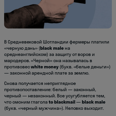
В Средневековой Шотландии фермеры платили
«черную дань» (
black male
на
среднеанглийском) за защиту от воров и
мародеров. «Черной» она называлась в
противовес
white money
(букв. «белые деньги»)
— законной арендной плате за землю.
Снова получается неприглядное
противопоставление: белый — законный,
черный — незаконный. Все усугубляется тем,
что омоним глагола
to blackmail
—
black male
(букв. «черный мужчина»). Неловко выходит.