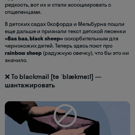
редкость, вот их и стали ассоциировать с
отщепенцами.
В детских садах Оксфорда и Мельбурна пошли
еще дальше и признали текст детской песенки
«Baa baa, black sheep»
оскорбительным для
чернокожих детей. Теперь здесь поют про
rainbow sheep
(радужную овечку), что бы это ни
значило.
❌ To blackmail [tə ˈblækmeɪl] —
шантажировать