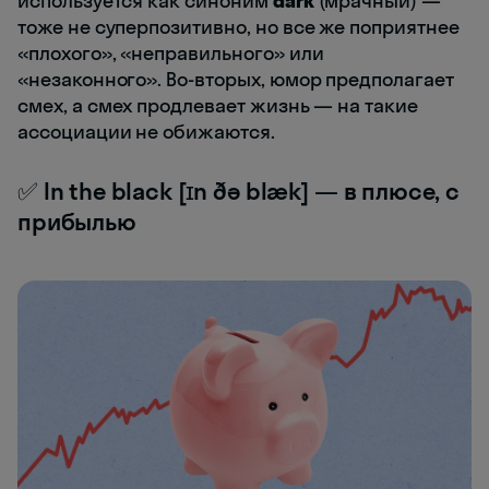
используется как синоним
dark
(мрачный) —
тоже не суперпозитивно, но все же поприятнее
«плохого», «неправильного» или
«незаконного». Во-вторых, юмор предполагает
смех, а смех продлевает жизнь — на такие
ассоциации не обижаются.
✅ In the black [ɪn ðə blæk] — в плюсе, с
прибылью