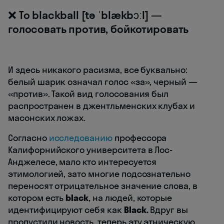
❌ To blackball [tə ˈblækbɔːl] —
голосовать против, бойкотировать
И здесь никакого расизма, все буквально:
белый шарик означал голос «за», черный —
«против». Такой вид голосования был
распространен в джентльменских клубах и
масонских ложах.
Согласно
исследованию
профессора
Калифорнийского университета в Лос-
Анджелесе, мало кто интересуется
этимологией, зато многие подсознательно
переносят отрицательное значение слова, в
котором есть
black
, на людей, которые
идентифицируют себя как
Black.
Вдруг вы
пропустили новость, теперь эту этническую