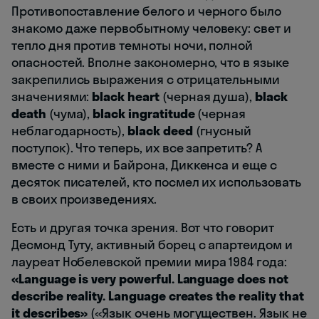
Противопоставление белого и черного было
знакомо даже первобытному человеку: свет и
тепло дня против темноты ночи, полной
опасностей. Вполне закономерно, что в языке
закрепились выражения с отрицательными
значениями:
black heart
(черная душа),
black
death
(чума),
black ingratitude
(черная
неблагодарность),
black deed
(гнусный
поступок). Что теперь, их все запретить? А
вместе с ними и Байрона, Диккенса и еще с
десяток писателей, кто посмел их использовать
в своих произведениях.
Есть и другая точка зрения. Вот что говорит
Десмонд Туту, активный борец с апартеидом и
лауреат Нобелевской премии мира 1984 года:
«Language is very powerful. Language does not
describe reality. Language creates the reality that
it describes»
(«Язык очень могуществен. Язык не