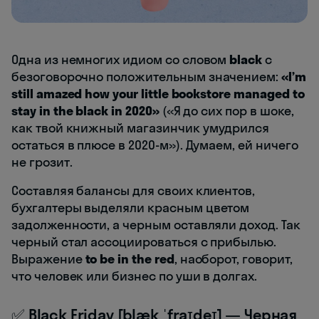
Одна из немногих идиом со словом
black
с
безоговорочно положительным значением:
«I’m
still amazed how your little bookstore managed to
stay in the black in 2020»
(«Я до сих пор в шоке,
как твой книжный магазинчик умудрился
остаться в плюсе в 2020-м»). Думаем, ей ничего
не грозит.
Составляя балансы для своих клиентов,
бухгалтеры выделяли красным цветом
задолженности, а черным оставляли доход. Так
черный стал ассоциироваться с прибылью.
Выражение
to be in the red
, наоборот, говорит,
что человек или бизнес по уши в долгах.
✅ Black Friday [blæk ˈfraɪdeɪ] — Черная