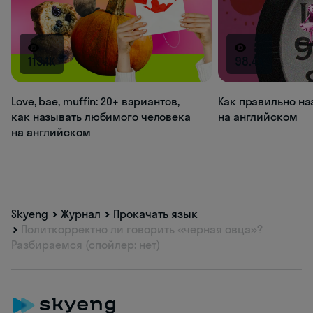
113.1K
98.4K
Love, bae, muffin: 20+ вариантов,
Как правильно на
как называть любимого человека
на английском
на английском
Skyeng
Журнал
Прокачать язык
Политкорректно ли говорить «черная овца»?
Разбираемся (спойлер: нет)