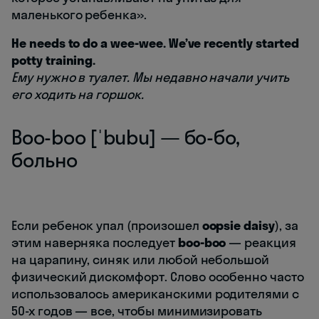
маленького ребенка».
He needs to do a wee-wee. We’ve recently started
potty training.
Ему нужно в туалет. Мы недавно начали учить
его ходить на горшок.
Boo-boo [ˈbubu] — бо-бо,
больно
Если ребенок упал (произошел
oopsie daisy
), за
этим наверняка последует
boo-boo
— реакция
на царапину, синяк или любой небольшой
физический дискомфорт. Слово особенно часто
использовалось американскими родителями с
50-х годов — все, чтобы минимизировать