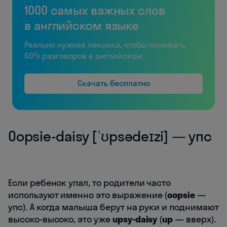
1000 самых важных слов
в английском языке
Реально нужная лексика, чтобы понимать
60% разговоров в английском
Скачать бесплатно
Oopsie-daisy [ˈʊpsədeɪzi] — упс
Если ребенок упал, то родители часто
используют именно это выражение (
oopsie
—
упс). А когда малыша берут на руки и поднимают
высоко-высоко, это уже
upsy-daisy
(
up
— вверх).