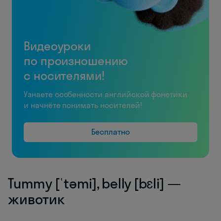
Видеоуроки
по произношению
с носителями!
Узнаете особенности английской фонетики
и начнёте понимать носителей!
Бесплатно
Tummy [ˈtəmi], belly [bɛli] —
животик