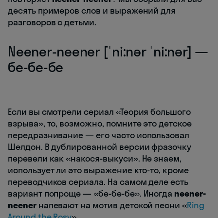
десять примеров слов и выражений для
разговоров с детьми.
Neener-neener [ˈni:nər ˈni:nər] —
бе-бе-бе
Если вы смотрели сериал «Теория большого
взрыва», то, возможно, помните это детское
передразнивание — его часто использовал
Шелдон. В дублированной версии фразочку
перевели как «накося-выкуси». Не знаем,
использует ли это выражение кто-то, кроме
переводчиков сериала. На самом деле есть
вариант попроще — «бе-бе-бе». Иногда
neener-
neener
напевают на мотив детской песни «
Ring
Around the Rosy
».