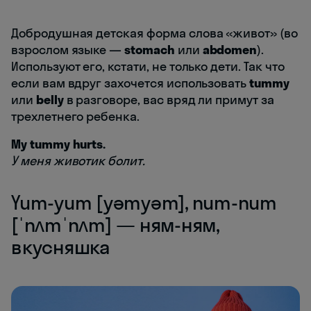
Добродушная детская форма слова «живот» (во
взрослом языке —
stomach
или
abdomen
).
Используют его, кстати, не только дети. Так что
если вам вдруг захочется использовать
tummy
или
belly
в разговоре, вас вряд ли примут за
трехлетнего ребенка.
My tummy hurts.
У меня животик болит.
Yum-yum [yəmyəm], num-num
[ˈnʌmˈnʌm] — ням-ням,
вкусняшка