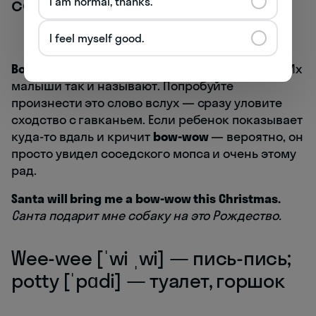
собачка
I am normal, thanks.
I feel myself good.
Bow-wow
— это «гав-гав», то есть лай собаки. Их
малыши так и называют. Попробуйте
произнести это слово вслух — сразу уловите
сходство с гавканьем. Если ребенок показывает
куда-то вдаль и кричит
bow-wow
— вероятно, он
просто увидел соседского мопса и очень этому
рад.
Santa will bring me a bow-wow this Christmas.
Санта подарит мне собаку на это Рождество.
Wee-wee [ˈwi ˌwi] — пись-пись;
potty [ˈpɑdi] — туалет, горшок