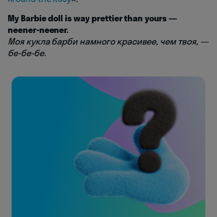
My Barbie doll is way prettier than yours —
neener-neener.
Моя кукла барби намного красивее, чем твоя, —
бе-бе-бе.