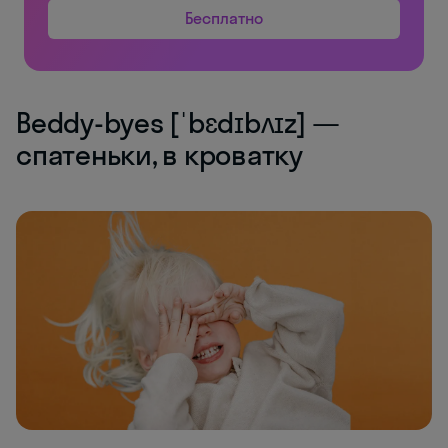
Бесплатно
Beddy-byes [ˈbɛdɪbʌɪz] —
спатеньки, в кроватку