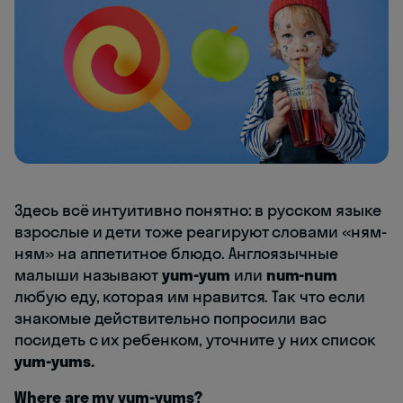
Здесь всё интуитивно понятно: в русском языке
взрослые и дети тоже реагируют словами «ням-
ням» на аппетитное блюдо. Англоязычные
малыши называют
yum-yum
или
num-num
любую еду, которая им нравится. Так что если
знакомые действительно попросили вас
посидеть с их ребенком, уточните у них список
yum-yums.
Where are my yum-yums?