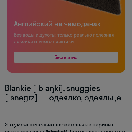
Английский на чемоданах
Без воды и духоты: только реально полезная
лексика и много практики
Бесплатно
Blankie [ˈblaŋki], snuggies
[ˈsnəɡɪz] — одеялко, одеяльце
Это уменьшительно-ласкательный вариант
слова «одеяло»
(blanket).
Оно означает предмет,