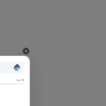
✕
1 из 19