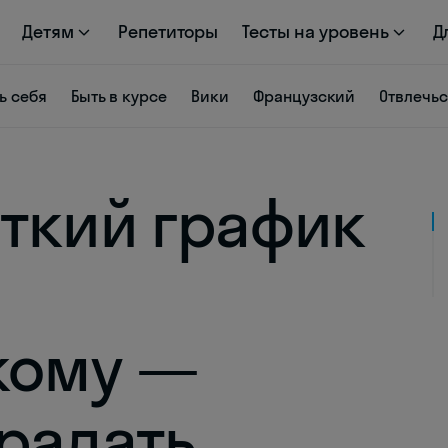
Детям
Репетиторы
Тесты на уровень
Д
ь себя
Быть в курсе
Вики
Французский
Отвлечь
ткий график
кому —
традать