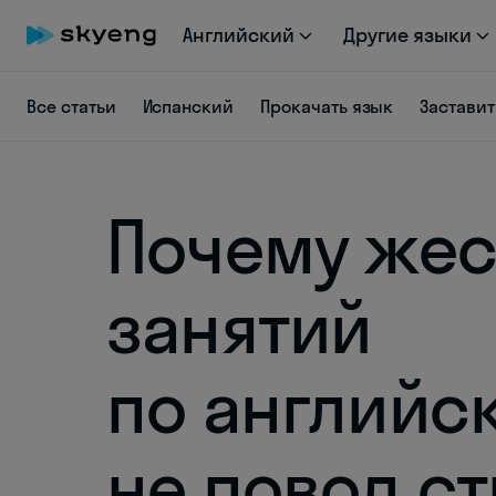
Английский
Другие языки
Все статьи
Испанский
Прокачать язык
Заставит
Почему жес
занятий
по английс
не повод с