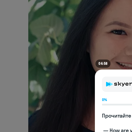
04:54
0%
Прочитайте 
 — How are you doing today? 
