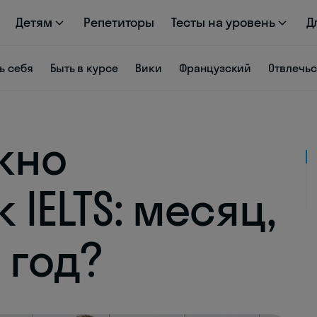
Детям
Репетиторы
Тесты на уровень
Д
ь себя
Быть в курсе
Вики
Французский
Отвлечь
жно
 IELTS: месяц,
 год?