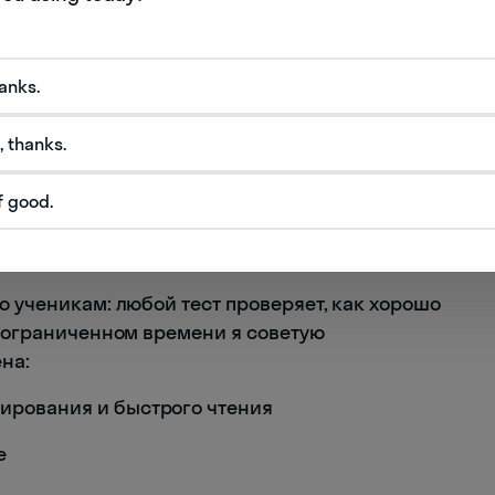
hanks.
, thanks.
язычном университете решил сдавать IELTS за
. Оказалось, с правописанием у него хорошо
f good.
ления, — и придется переучивать все сложные
 понять по баллу 4.5 в секции Writing.
ю ученикам: любой тест проверяет, как хорошо
и ограниченном времени я советую
на:
дирования и быстрого чтения
е