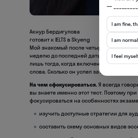
— _________
I am fine, t
Акнур Бердигулова
готовит к IELTS в Skyeng
I am normal
Мой знакомый после четырех лет в англо
неделю до последней даты в этом месяце
I feel mysel
лишь тогда, когда включены автоисправ
слова. Сколько он успел за неделю, можно
На чем сфокусироваться.
Я всегда говор
вы знаете именно этот тест. Поэтому пр
фокусироваться на особенностях экзаме
изучить доступные стратегии для ау
составить схему основных видов эсс