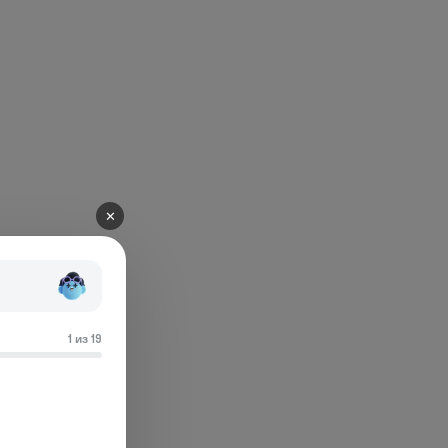
✕
1 из 19