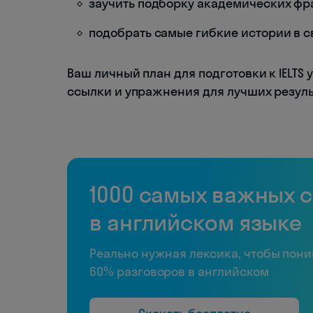
заучить подборку академических фр
подобрать самые гибкие истории в с
Ваш личный план для подготовки к IELTS 
ссылки и упражнения для лучших резуль
1000 самых важных 
в английском языке
Реально нужная лексика, чтобы пон
60% разговоров в английском