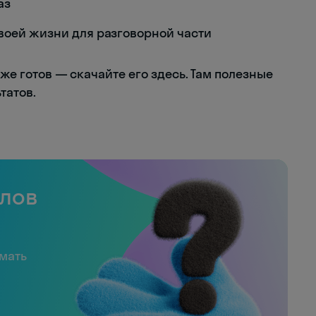
аз
воей жизни для разговорной части
уже готов — скачайте его здесь. Там полезные
татов.
слов
имать