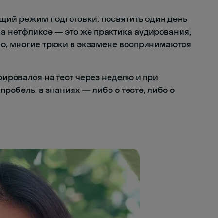
ий режим подготовки: посвятить один день
а нетфликсе — это же практика аудирования,
шо, многие трюки в экзамене воспринимаются
рировался на тест через неделю и при
ь пробелы в знаниях — либо о тесте, либо о