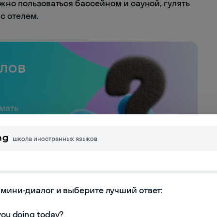
жно пользоваться бассейном и сауной, гулять
с отелем.
слов
имать
школа иностранных языков
мини-диалог и выберите лучший ответ:
