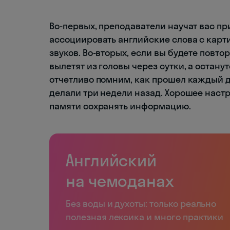
Во-первых, преподаватели научат вас п
ассоциировать английские слова с кар
звуков. Во-вторых, если вы будете повто
вылетят из головы через сутки, а останут
отчетливо помним, как прошел каждый ден
делали три недели назад. Хорошее наст
памяти сохранять информацию.
Английский
на чемоданах
Без воды и духоты: только реально
полезная лексика и много практики