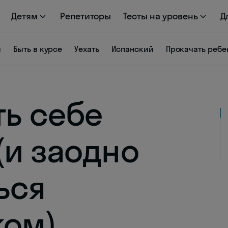
Детям
Репетиторы
Тесты на уровень
Д
я
Быть в курсе
Уехать
Испанский
Прокачать ребе
ть себе
(и заодно
ься
ком)