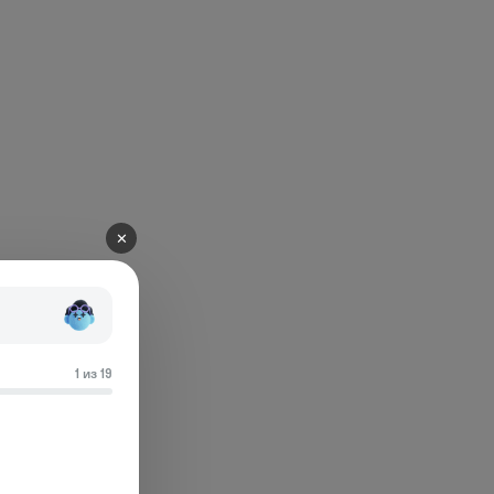
✕
1 из 19