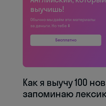
выучишь!
Обычно мы даём эти материалы
за деньги. Но тебе ⬇️
Бесплатно
Как я выучу 100 но
запоминаю лексик