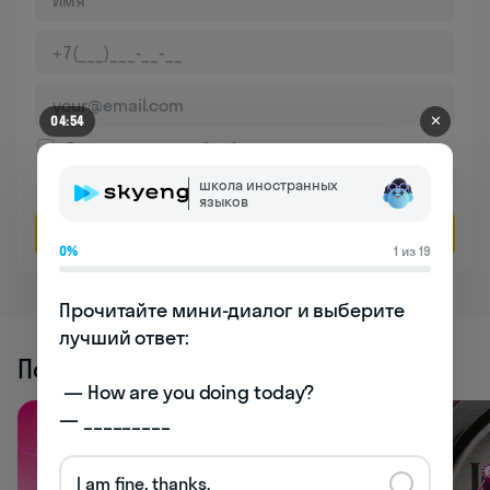
✕
04:54
Даю согласие на обработку
персональных данных
школа иностранных
Соглашаюсь на
получение рекламы
языков
Оставить заявку
0%
1 из 19
Прочитайте мини-диалог и выберите 
лучший ответ:

Похожие статьи
 — How are you doing today? 

— _________
I am fine, thanks.