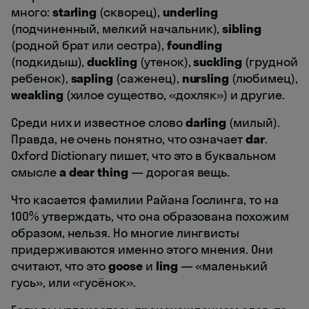
много:
starling
(скворец),
underling
(подчиненный, мелкий начальник),
sibling
(родной брат или сестра),
foundling
(подкидыш),
duckling
(утенок),
suckling
(грудной
ребенок),
sapling
(саженец),
nursling
(любимец),
weakling
(хилое существо, «дохляк») и другие.
Среди них и известное слово
darling
(милый).
Правда, не очень понятно, что означает
dar
.
Oxford Dictionary пишет, что это в буквальном
смысле
a dear thing
— дорогая вещь.
Что касается фамилии Райана Гослинга, то на
100% утверждать, что она образована похожим
образом, нельзя. Но многие лингвисты
придерживаются именно этого мнения. Они
считают, что это
goose
и
ling
— «маленький
гусь», или «гусёнок».