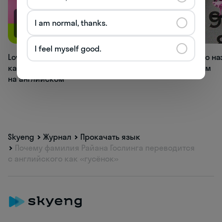
I am normal, thanks.
113.1K
98.4K
I feel myself good.
Love, bae, muffin: 20+ вариантов,
Как правильно на
как называть любимого человека
на английском
на английском
Skyeng
Журнал
Прокачать язык
Почему фамилия Райана Гослинга переводится
с английского как «гусёнок»