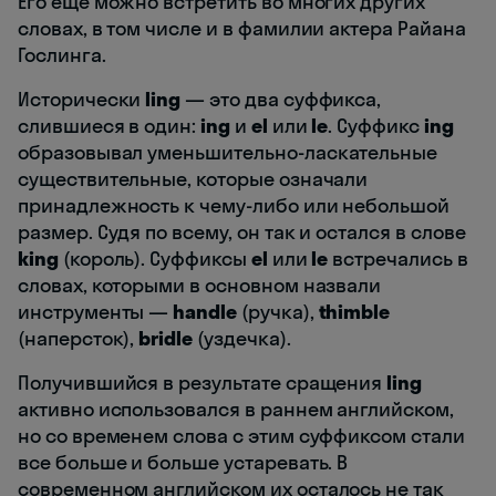
Его еще можно встретить во многих других
словах, в том числе и в фамилии актера Райана
Гослинга.
Исторически
ling
— это два суффикса,
слившиеся в один:
ing
и
el
или
le
. Суффикс
ing
образовывал уменьшительно-ласкательные
существительные, которые означали
принадлежность к чему-либо или небольшой
размер. Судя по всему, он так и остался в слове
king
(король). Суффиксы
el
или
le
встречались в
словах, которыми в основном назвали
инструменты —
handle
(ручка),
thimble
(наперсток),
bridle
(уздечка).
Получившийся в результате сращения
ling
активно использовался в раннем английском,
но со временем слова с этим суффиксом стали
все больше и больше устаревать. В
современном английском их осталось не так