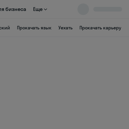
ля бизнеса
Еще
ский
Прокачать язык
Уехать
Прокачать карьеру