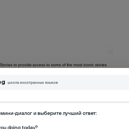
Stories to provide access to some of the most iconic stories
raight to your phone, check out SimplyE (link in bio).
школа иностранных языков
Library
(@nypl) on
Aug 21, 2018 at 3:02am PDT
мини-диалог и выберите лучший ответ:

с» Льюиса Кэрролла, «Желтые обои» Шарлотты