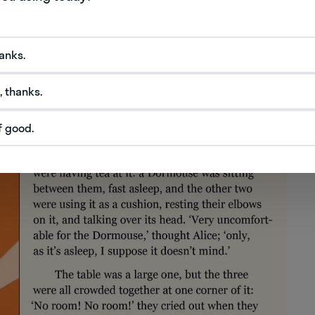
 По замыслу организаторов, романы должны
жению SimplyE, где выложены более 300 тысяч
а.
hanks.
, thanks.
f good.