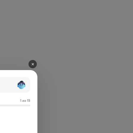
✕
1 из 19