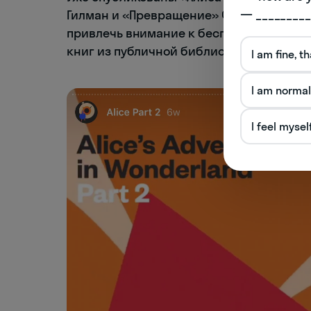
— _________
Гилман и «Превращение» Франца Кафки.
привлечь внимание к бесплатному прило
книг из публичной библиотеки Нью-Йорк
I am fine, t
I am normal
I feel mysel