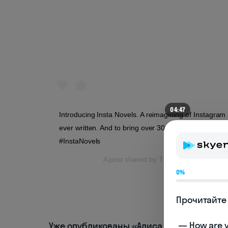
04:47
Introducing Insta Novels. A reimagining of Instagram 
ever written. And to bring over 300,000 more titles st
#InstaNovels
A post shared by
The New York Public 
0%
Прочитайте 
 — How are you doing today? 

Уже опубликованы «Алиса в стране чуде