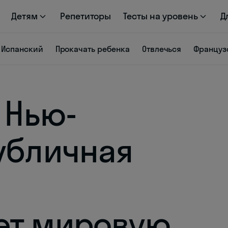
Детям
Репетиторы
Тесты на уровень
Д
Испанский
Прокачать ребенка
Отвлечься
Француз
 Нью-
убличная
ет мировую