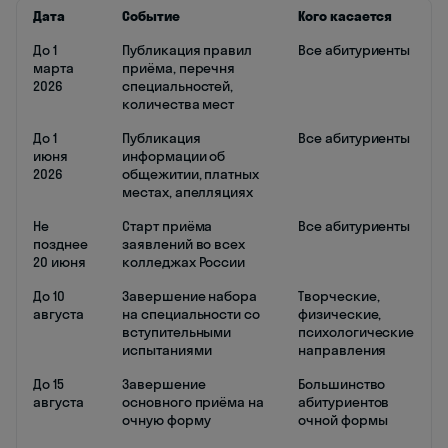
Дата
Событие
Кого касается
До 1
Публикация правил
Все абитуриенты
марта
приёма, перечня
2026
специальностей,
количества мест
До 1
Публикация
Все абитуриенты
июня
информации об
2026
общежитии, платных
местах, апелляциях
Не
Старт приёма
Все абитуриенты
позднее
заявлений во всех
20 июня
колледжах России
До 10
Завершение набора
Творческие,
августа
на специальности со
физические,
вступительными
психологические
испытаниями
направления
До 15
Завершение
Большинство
августа
основного приёма на
абитуриентов
очную форму
очной формы