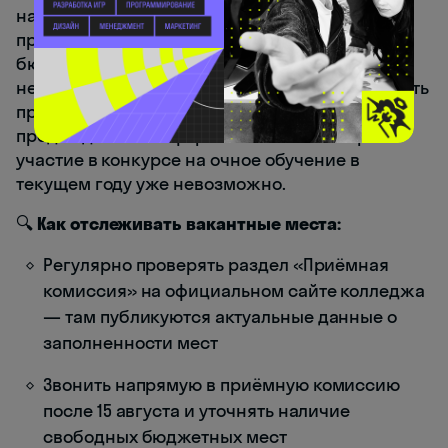
наличии вакантных мест на своём сайте и в
приёмной комиссии. Если свободные
бюджетные или платные места остались
незаполненными, учреждение вправе продлить
приём
до 25 ноября
. Это жёсткий верхний
предел для очной формы: после 25 ноября
участие в конкурсе на очное обучение в
текущем году уже невозможно.
🔍
Как отслеживать вакантные места:
Регулярно проверять раздел «Приёмная
комиссия» на официальном сайте колледжа
— там публикуются актуальные данные о
заполненности мест
Звонить напрямую в приёмную комиссию
после 15 августа и уточнять наличие
свободных бюджетных мест