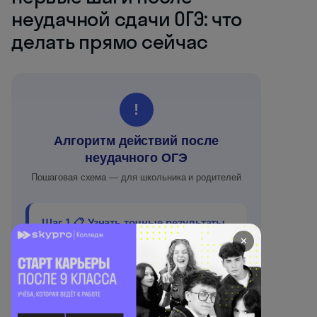
неудачной сдачи ОГЭ: что
делать прямо сейчас
!
Алгоритм действий после
неудачного ОГЭ
Пошаговая схема — для школьника и родителей
Шаг 1 📋 Узнать точные результаты
✕
Зайдите на сайт регионального органа
управления образованием или
проверьте результаты через Госуслуги.
Уточните, по каким предметам получена
«двойка» — это определяет дальнейший