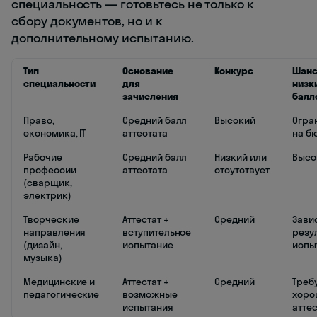
специальность — готовьтесь не только к
сбору документов, но и к
дополнительному испытанию.
Тип
Основание
Конкурс
Шанс
специальности
для
низк
зачисления
балл
Право,
Средний балл
Высокий
Огра
экономика, IT
аттестата
на б
Рабочие
Средний балл
Низкий или
Высо
профессии
аттестата
отсутствует
(сварщик,
электрик)
Творческие
Аттестат +
Средний
Завис
направления
вступительное
резу
(дизайн,
испытание
испы
музыка)
Медицинские и
Аттестат +
Средний
Треб
педагогические
возможные
хоро
испытания
аттес