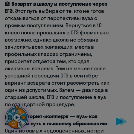
🏫
Возврат в школу и поступление через
ЕГЭ.
Этот путь выбирают те, кто не готов
отказываться от перспективы вуза с
прямым поступлением. Вернуться в 10
класс после провального ОГЭ формально
возможно, однако школа не обязана
зачислять всех желающих: места в
профильных классах ограничены,
приоритет отдаётся тем, кто сдал
экзамены вовремя. Тем не менее после
успешной пересдачи ОГЭ в сентябре
вариант возврата стоит рассмотреть как
один из допустимых. Затем — два года в
старшей школе, ЕГЭ и поступление в вуз
по стандартной процедуре.
🎓
Траектория «колледж — вуз» как
обходной путь к высшему образованию.
Один из самых недооценённых, но при