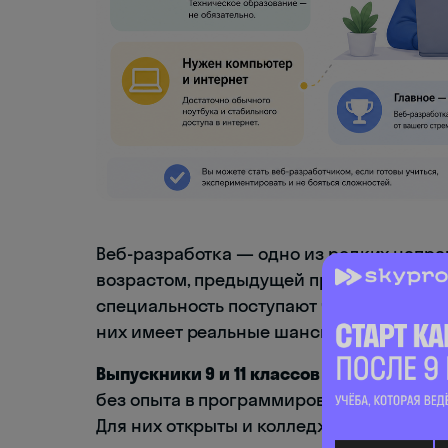
Веб-разработка — одно из редких направ
возрастом, предыдущей профессией или
специальность поступают четыре принци
них имеет реальные шансы на успех.
Выпускники 9 и 11 классов
— самая много
без опыта в программировании, зато с э
Для них открыты и колледжи после девят