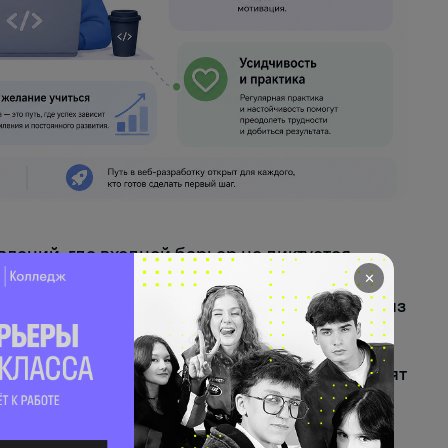
лений, где входной барьер не диктуется
 наличием технического бэкграунда. На
✕
пиально разные категории людей, и каждая из
численная группа абитуриентов. Они приходят
нергией и временем на глубокое погружение.
ого класса, и университеты после