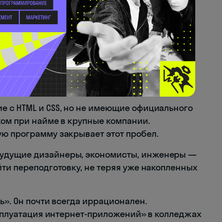
лтеры, менеджеры, дизайнеры, инженеры —
й путь. Им доступны онлайн-платформы с
отовке и очные программы среднего
анным
hh.ru
, веб-разработчики входят в топ
й в России — спрос на них стабильно
е с HTML и CSS, но не имеющие официального
ком при найме в крупные компании.
ю программу закрывает этот пробел.
удущие дизайнеры, экономисты, инженеры —
ти переподготовку, не теряя уже накопленных
ь». Он почти всегда иррационален.
ксплуатация интернет-приложений» в колледжах