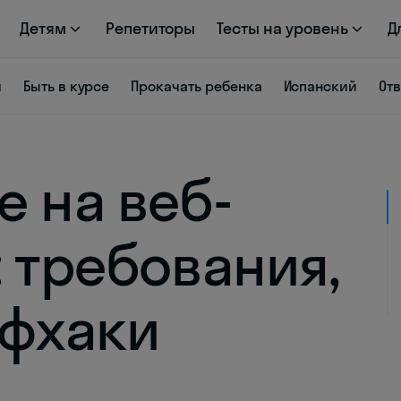
Детям
Репетиторы
Тесты на уровень
Д
я
Быть в курсе
Прокачать ребенка
Испанский
От
е на веб-
 требования,
йфхаки