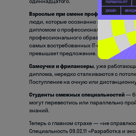
одиннадцатого.
Взрослые при смене профессии
— бухга
люди, которые осознанно выбирают новы
дипломом о профессиональной переподг
профессионального образования. По д
самых востребованных IT-специальносте
превышает предложение.
Самоучки и фрилансеры
, уже работающи
диплома, нередко сталкиваются с потол
Поступление на очную или дистанционну
Студенты смежных специальностей
— б
могут перевестись или параллельно прой
знаний.
Теперь о главном страхе — «не справлюс
Специальность 09.02.11 «Разработка и э