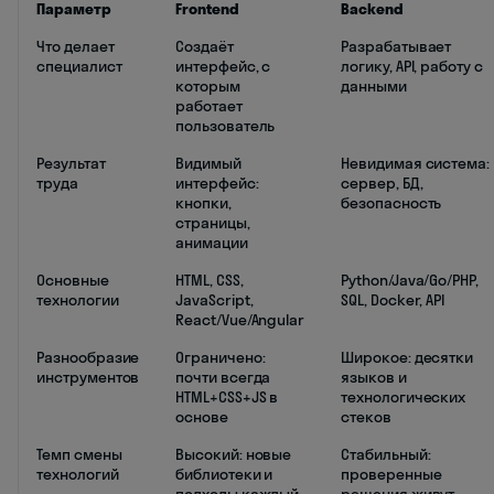
Параметр
Frontend
Backend
Что делает
Создаёт
Разрабатывает
специалист
интерфейс, с
логику, API, работу с
которым
данными
работает
пользователь
Результат
Видимый
Невидимая система:
труда
интерфейс:
сервер, БД,
кнопки,
безопасность
страницы,
анимации
Основные
HTML, CSS,
Python/Java/Go/PHP,
технологии
JavaScript,
SQL, Docker, API
React/Vue/Angular
Разнообразие
Ограничено:
Широкое: десятки
инструментов
почти всегда
языков и
HTML+CSS+JS в
технологических
основе
стеков
Темп смены
Высокий: новые
Стабильный:
технологий
библиотеки и
проверенные
подходы каждый
решения живут