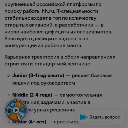
крупнейшей российской платформы по
поиску работы hh.ru, IT-специальности
стабильно входят в топ по количеству
открытых вакансий, а разработчики — в
число наиболее дефицитных специалистов.
Речь идёт о дефиците кадров, а не
конкуренции за рабочие места.
Карьерная траектория в обоих направлениях
строится по стандартной лестнице:
Junior (0–1 год опыта)
— решает базовые
задачи под руководством
Middle (2–4 года)
— самостоятельная
работа над задачами, участие в
архитектурных решениях
Задать вопрос
Senior (4+ лет)
— проектирование систем,