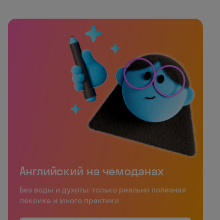
Английский на чемоданах
Без воды и духоты: только реально полезная
лексика и много практики