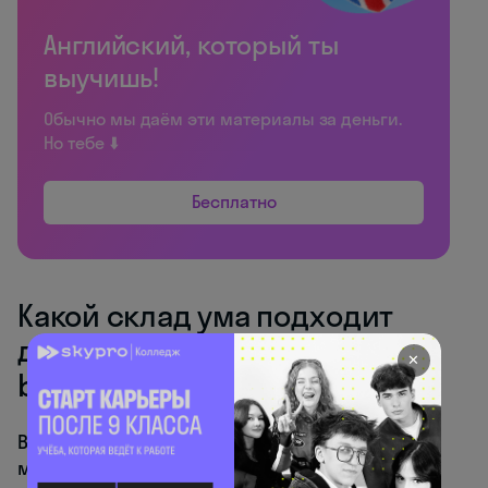
Английский, который ты
выучишь!
Обычно мы даём эти материалы за деньги.
Но тебе ⬇️
Бесплатно
Какой склад ума подходит
для frontend, а какой для
✕
backend
Выбор направления — это во многом выбор
между двумя типами мышления. Никакого