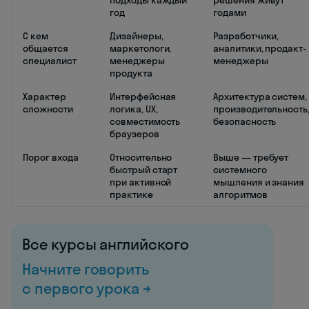
год
годами
С кем
Дизайнеры,
Разработчики,
общается
маркетологи,
аналитики, продакт-
специалист
менеджеры
менеджеры
продукта
Характер
Интерфейсная
Архитектура систем,
сложности
логика, UX,
производительность
совместимость
безопасность
браузеров
Порог входа
Относительно
Выше — требует
быстрый старт
системного
при активной
мышления и знания
практике
алгоритмов
Все курсы английского
Начните говорить
с первого урока →