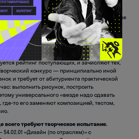
гматичную задачу: отсеять тех, кто пришёл
есть хотя бы базовое пространственное мышление
кзамен на звание художника — это
ионального обучения.
 обычных вступительных испытаний.
Обычные
то конкурс аттестатов: колледж смотрит на
руется рейтинг поступающих, и зачисляют тех,
 Творческий конкурс — принципиально иной
енок и требует от абитуриента практической
час: выполнить рисунок, построить
этому универсального «везде надо сдавать
, где-то его заменяют композицией, тестом,
ио.
е всего требуют творческое испытание.
54.02.01 «Дизайн (по отраслям)» с