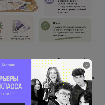
олледжи его проводят при наборе на дизайн.
ступительное испытание, которое колледж
✕
ерить наличие у абитуриента определённых
кого испытания регулирует порядок приёма на
айн (по отраслям)» и проводится с целью
умений и навыков поступающих на основе
енных заданий по рисунку в соответствии с