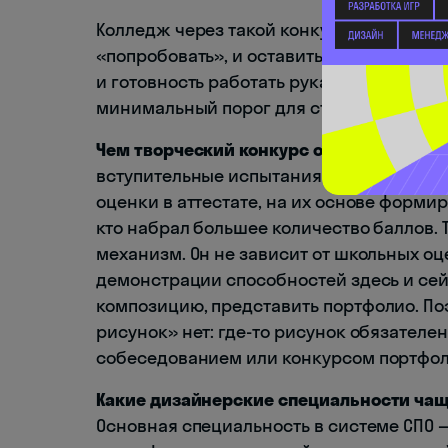
Колледж через такой конкурс решает пра
«попробовать», и оставить тех, у кого 
и готовность работать руками. Это не э
минимальный порог для старта професс
Чем творческий конкурс отличается от
вступительные испытания в колледж — э
оценки в аттестате, на их основе форми
кто набрал большее количество баллов.
механизм. Он не зависит от школьных оц
демонстрации способностей здесь и сей
композицию, представить портфолио. По
рисунок» нет: где-то рисунок обязателен
собеседованием или конкурсом портфол
Какие дизайнерские специальности чащ
Основная специальность в системе СПО — 