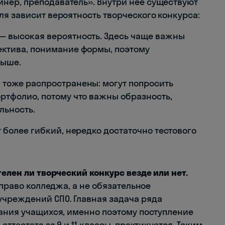
нер, преподаватель». Внутри неё существуют
я зависит вероятность творческого конкурса:
— высокая вероятность. Здесь чаще важны
ктива, понимание формы, поэтому
выше.
тоже распространены: могут попросить
ртфолио, потому что важны образность,
льность.
более гибкий, нередко достаточно тестового
телен ли творческий конкурс везде или нет.
 право колледжа, а не обязательное
чреждений СПО. Главная задача ряда
нания учащихся, именно поэтому поступление
ттестата за 9 и 11 классы, практикуется. Таким