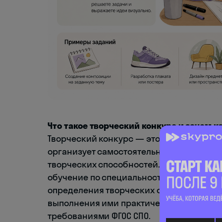
Что такое творческий конкурс и зачем к
Творческий конкурс — это внутреннее в
организует самостоятельно, чтобы пров
творческих способностей. Программа та
обучение по специальности 54.02.01 «Диз
определения творческих способностей, 
выполнения ими практических художеств
требованиями ФГОС СПО.