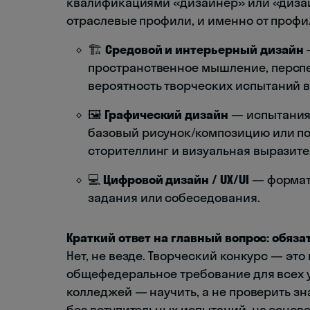
квалификациями «дизайнер» или «дизай
отраслевые профили, и именно от профил
🏗️
Средовой и интерьерный дизайн
пространственное мышление, перспе
вероятность творческих испытаний 
🖼️
Графический дизайн
— испытания 
базовый рисунок/композицию или по
сторителлинг и визуальная выразите
💻
Цифровой дизайн / UX/UI
— формат 
задания или собеседования.
Краткий ответ на главный вопрос: обяза
Нет, не везде. Творческий конкурс — это
общефедеральное требование для всех у
колледжей — научить, а не проверить з
без вступительных испытаний, на основе а