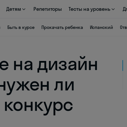
Детям
Репетиторы
Тесты на уровень
Д
я
Быть в курсе
Прокачать ребенка
Испанский
От
е на дизайн
 нужен ли
 конкурс