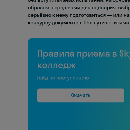
образом, перед вами два сценария: выб
серьёзно к нему подготовиться — или на
конкурсу документов. Оба пути легитимн
Правила приема в Sk
колледж
Гайд по поступлению
Скачать