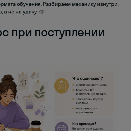
ормата обучения. Разбираем механику изнутри,
а не на удачу. 🎨
рс при поступлении