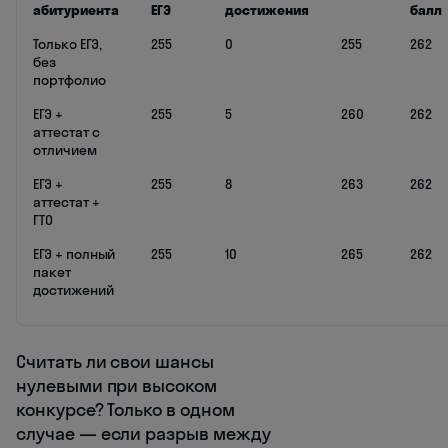
абитуриента
ЕГЭ
достижения
балл
Только ЕГЭ,
255
0
255
262
без
портфолио
ЕГЭ +
255
5
260
262
аттестат с
отличием
ЕГЭ +
255
8
263
262
аттестат +
ГТО
ЕГЭ + полный
255
10
265
262
пакет
достижений
Считать ли свои шансы
нулевыми при высоком
конкурсе? Только в одном
случае — если разрыв между