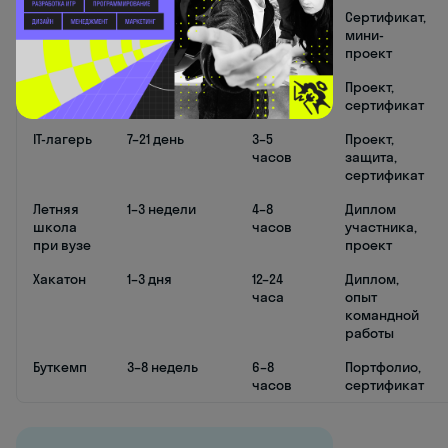
Онлайн-
4–12 недель
1–2 часа
Сертификат,
курс
мини-
проект
Очный
5–14 дней
4–6
Проект,
интенсив
часов
сертификат
IT-лагерь
7–21 день
3–5
Проект,
часов
защита,
сертификат
Летняя
1–3 недели
4–8
Диплом
школа
часов
участника,
при вузе
проект
Хакатон
1–3 дня
12–24
Диплом,
часа
опыт
командной
работы
Буткемп
3–8 недель
6–8
Портфолио,
часов
сертификат