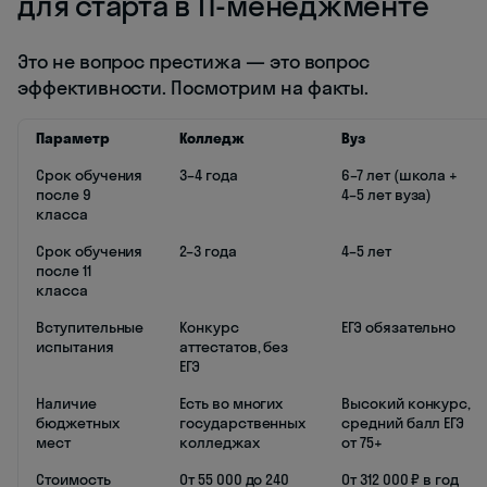
для старта в IT-менеджменте
Это не вопрос престижа — это вопрос
эффективности. Посмотрим на факты.
Параметр
Колледж
Вуз
Срок обучения
3–4 года
6–7 лет (школа +
после 9
4–5 лет вуза)
класса
Срок обучения
2–3 года
4–5 лет
после 11
класса
Вступительные
Конкурс
ЕГЭ обязательно
испытания
аттестатов, без
ЕГЭ
Наличие
Есть во многих
Высокий конкурс,
бюджетных
государственных
средний балл ЕГЭ
мест
колледжах
от 75+
Стоимость
От 55 000 до 240
От 312 000 ₽ в год