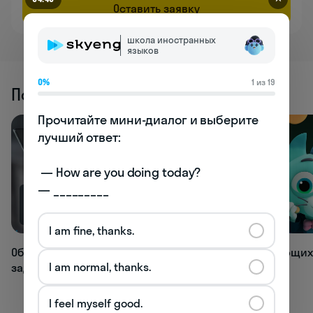
Оставить заявку
школа иностранных
языков
0%
1 из 19
Похожие статьи
Прочитайте мини-диалог и выберите 
лучший ответ:

 — How are you doing today? 

— _________
69K
66.4K
I am fine, thanks.
Обзор лучших нейросетей для всех
Топ развивающих
I am normal, thanks.
задач
для детей
I feel myself good.