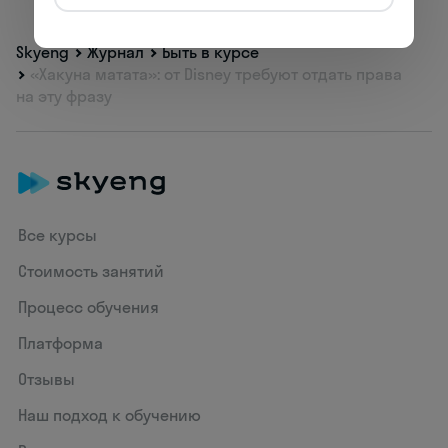
Skyeng
Журнал
Быть в курсе
«Хакуна матата»: от Disney требуют отдать права
на эту фразу
Все курсы
Стоимость занятий
Процесс обучения
Платформа
Отзывы
Наш подход к обучению