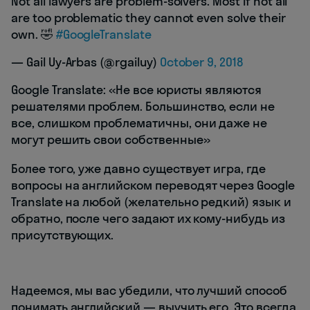
Not all lawyers are problem-solvers. Most if not all
are too problematic they cannot even solve their
own. 🤣
#GoogleTranslate
— Gail Uy-Arbas (@rgailuy)
October 9, 2018
Google Translate: «Не все юристы являются
решателями проблем. Большинство, если не
все, слишком проблематичны, они даже не
могут решить свои собственные»
Более того, уже давно существует игра, где
вопросы на английском переводят через Google
Translate на любой (желательно редкий) язык и
обратно, после чего задают их кому-нибудь из
присутствующих.
Надеемся, мы вас убедили, что лучший способ
понимать английский — выучить его. Это всегда