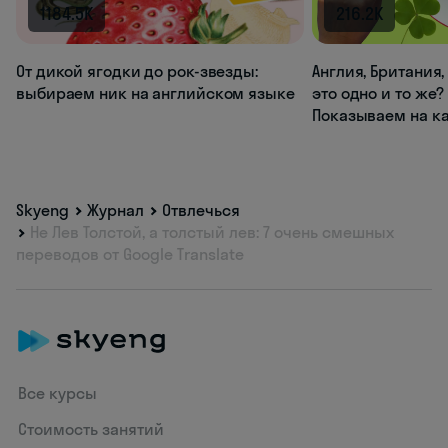
1184.5K
216.2K
От дикой ягодки до рок-звезды:
Англия, Британия
выбираем ник на английском языке
это одно и то же?
Показываем на к
Skyeng
Журнал
Отвлечься
Не Лев Толстой, а толстый лев: 7 очень смешных
переводов от Google Translate
Все курсы
Стоимость занятий