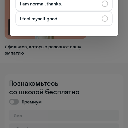
I am normal, thanks.
I feel myself good.
4.6K
7 фильмов, которые разовьют вашу
эмпатию
Познакомьтесь
со школой бесплатно
Премиум